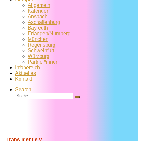
Allgemein
Kalender
Ansbach
Aschaffenburg
Bayreuth
Erlangen/Nürnberg
München
Regensburg
Schweinfurt
Würzburg
Partner*innen
Infobereich
Aktuelles
Kontakt
Search
Suche
Suche
…
Trans-Ident e.V.