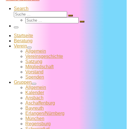
Search
Suche
Suche
Suche
…
Suche
…
Menü
Startseite
Beratung
Verein
Allgemein
Vereins­geschichte
Satzung
Mitglied­schaft
Vorstand
Spenden
Gruppen
Allgemein
Kalender
Ansbach
Aschaffenburg
Bayreuth
Erlangen/Nürnberg
München
Regensburg
Schweinfurt