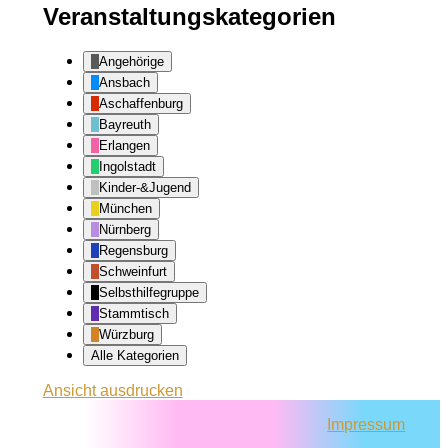
Veranstaltungskategorien
Angehörige
Ansbach
Aschaffenburg
Bayreuth
Erlangen
Ingolstadt
Kinder-&Jugend
München
Nürnberg
Regensburg
Schweinfurt
Selbsthilfegruppe
Stammtisch
Würzburg
Alle Kategorien
Ansicht
ausdrucken
Impressum