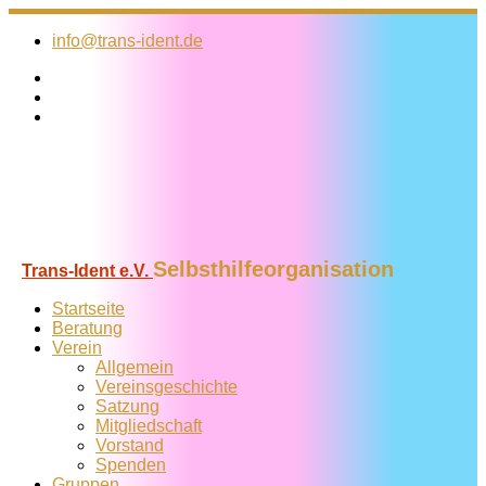
Zum
Inhalt
info@trans-ident.de
springen
Selbsthilfeorganisation
Trans-Ident e.V.
Startseite
Beratung
Verein
Allgemein
Vereins­geschichte
Satzung
Mitglied­schaft
Vorstand
Spenden
Gruppen