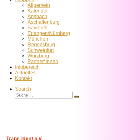
Allgemein
Kalender
Ansbach
Aschaffenburg
Bayreuth
Erlangen/Nürnberg
München
Regensburg
Schweinfurt
Würzburg
Partner*innen
Infobereich
Aktuelles
Kontakt
Search
Suche
Suche
…
Trans-Ident e.V.