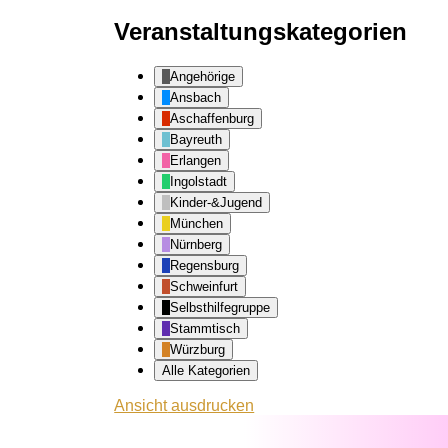
Veranstaltungskategorien
Angehörige
Ansbach
Aschaffenburg
Bayreuth
Erlangen
Ingolstadt
Kinder-&Jugend
München
Nürnberg
Regensburg
Schweinfurt
Selbsthilfegruppe
Stammtisch
Würzburg
Alle Kategorien
Ansicht
ausdrucken