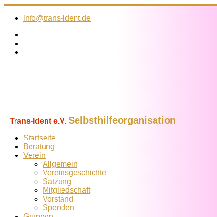
Zum
Inhalt
info@trans-ident.de
springen
Selbsthilfeorganisation
Trans-Ident e.V.
Startseite
Beratung
Verein
Allgemein
Vereins­geschichte
Satzung
Mitglied­schaft
Vorstand
Spenden
Gruppen