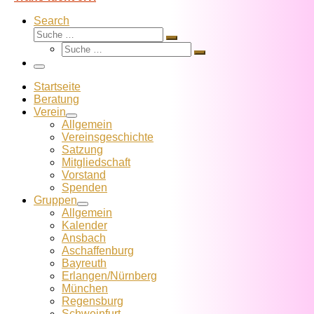
Search
Suche
Suche
Suche
…
Suche
…
Menü
Startseite
Beratung
Verein
Allgemein
Vereins­geschichte
Satzung
Mitglied­schaft
Vorstand
Spenden
Gruppen
Allgemein
Kalender
Ansbach
Aschaffenburg
Bayreuth
Erlangen/Nürnberg
München
Regensburg
Schweinfurt