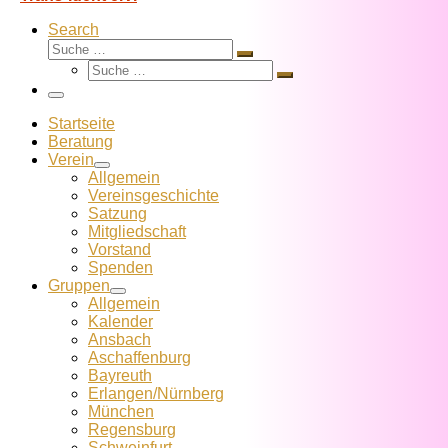
Search
Suche
Suche
Suche
…
Suche
…
Menü
Startseite
Beratung
Verein
Allgemein
Vereins­geschichte
Satzung
Mitglied­schaft
Vorstand
Spenden
Gruppen
Allgemein
Kalender
Ansbach
Aschaffenburg
Bayreuth
Erlangen/Nürnberg
München
Regensburg
Schweinfurt