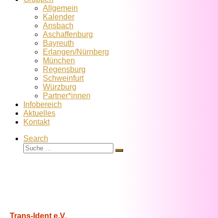
Allgemein
Kalender
Ansbach
Aschaffenburg
Bayreuth
Erlangen/Nürnberg
München
Regensburg
Schweinfurt
Würzburg
Partner*innen
Infobereich
Aktuelles
Kontakt
Search
Suche
Suche
…
Trans-Ident e.V.