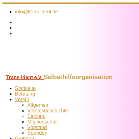
Zum
Inhalt
info@trans-ident.de
springen
Selbsthilfeorganisation
Trans-Ident e.V.
Startseite
Beratung
Verein
Allgemein
Vereins­geschichte
Satzung
Mitglied­schaft
Vorstand
Spenden
Gruppen