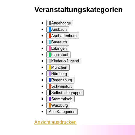
Veranstaltungskategorien
Angehörige
Ansbach
Aschaffenburg
Bayreuth
Erlangen
Ingolstadt
Kinder-&Jugend
München
Nürnberg
Regensburg
Schweinfurt
Selbsthilfegruppe
Stammtisch
Würzburg
Alle Kategorien
Ansicht
ausdrucken