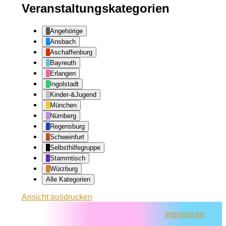
Veranstaltungskategorien
Angehörige
Ansbach
Aschaffenburg
Bayreuth
Erlangen
Ingolstadt
Kinder-&Jugend
München
Nürnberg
Regensburg
Schweinfurt
Selbsthilfegruppe
Stammtisch
Würzburg
Alle Kategorien
Ansicht
ausdrucken
Impressum