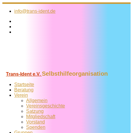
Zum
Inhalt
info@trans-ident.de
springen
Selbsthilfeorganisation
Trans-Ident e.V.
Startseite
Beratung
Verein
Allgemein
Vereins­geschichte
Satzung
Mitglied­schaft
Vorstand
Spenden
Gruppen