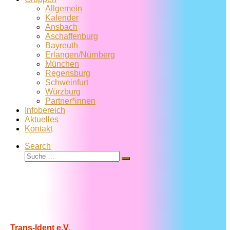
Allgemein
Kalender
Ansbach
Aschaffenburg
Bayreuth
Erlangen/Nürnberg
München
Regensburg
Schweinfurt
Würzburg
Partner*innen
Infobereich
Aktuelles
Kontakt
Search
Suche
Suche
…
Trans-Ident e.V.