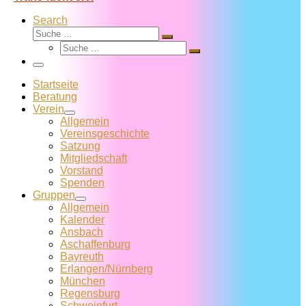
Search
Suche
Suche
Suche
…
Suche
…
Menü
Startseite
Beratung
Verein
Allgemein
Vereins­geschichte
Satzung
Mitglied­schaft
Vorstand
Spenden
Gruppen
Allgemein
Kalender
Ansbach
Aschaffenburg
Bayreuth
Erlangen/Nürnberg
München
Regensburg
Schweinfurt