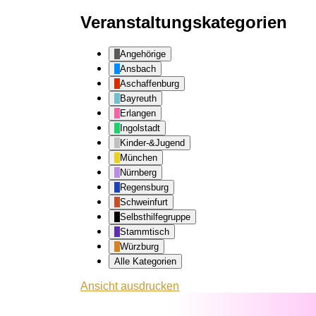
Veranstaltungskategorien
Angehörige
Ansbach
Aschaffenburg
Bayreuth
Erlangen
Ingolstadt
Kinder-&Jugend
München
Nürnberg
Regensburg
Schweinfurt
Selbsthilfegruppe
Stammtisch
Würzburg
Alle Kategorien
Ansicht
ausdrucken