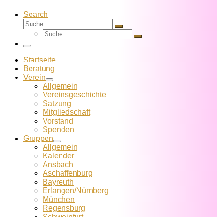
Search
Suche
Suche
Suche
…
Suche
…
Menü
Startseite
Beratung
Verein
Allgemein
Vereins­geschichte
Satzung
Mitglied­schaft
Vorstand
Spenden
Gruppen
Allgemein
Kalender
Ansbach
Aschaffenburg
Bayreuth
Erlangen/Nürnberg
München
Regensburg
Schweinfurt