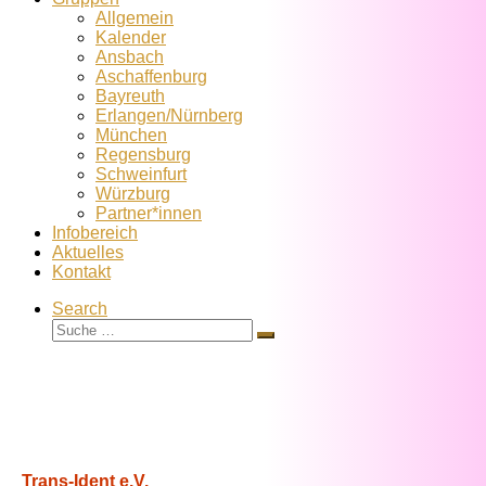
Allgemein
Kalender
Ansbach
Aschaffenburg
Bayreuth
Erlangen/Nürnberg
München
Regensburg
Schweinfurt
Würzburg
Partner*innen
Infobereich
Aktuelles
Kontakt
Search
Suche
Suche
…
Trans-Ident e.V.