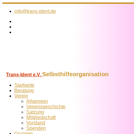
Zum
Inhalt
info@trans-ident.de
springen
Selbsthilfeorganisation
Trans-Ident e.V.
Startseite
Beratung
Verein
Allgemein
Vereins­geschichte
Satzung
Mitglied­schaft
Vorstand
Spenden
Gruppen