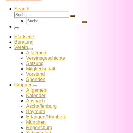
Search
Suche
Suche
Suche
…
Suche
…
Menü
Startseite
Beratung
Verein
Allgemein
Vereins­geschichte
Satzung
Mitglied­schaft
Vorstand
Spenden
Gruppen
Allgemein
Kalender
Ansbach
Aschaffenburg
Bayreuth
Erlangen/Nürnberg
München
Regensburg
Schweinfurt