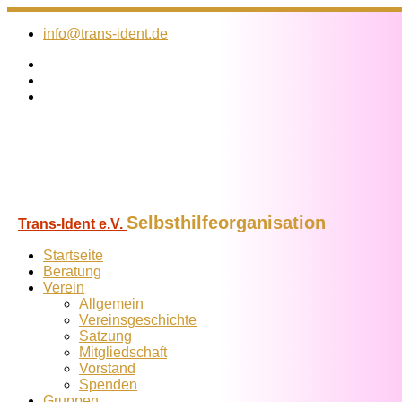
Zum
Inhalt
info@trans-ident.de
springen
Selbsthilfeorganisation
Trans-Ident e.V.
Startseite
Beratung
Verein
Allgemein
Vereins­geschichte
Satzung
Mitglied­schaft
Vorstand
Spenden
Gruppen