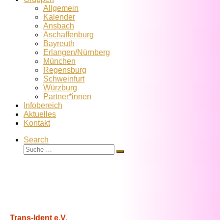
Allgemein
Kalender
Ansbach
Aschaffenburg
Bayreuth
Erlangen/Nürnberg
München
Regensburg
Schweinfurt
Würzburg
Partner*innen
Infobereich
Aktuelles
Kontakt
Search
Suche
Suche
…
Trans-Ident e.V.