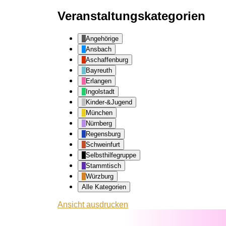
Veranstaltungskategorien
Angehörige
Ansbach
Aschaffenburg
Bayreuth
Erlangen
Ingolstadt
Kinder-&Jugend
München
Nürnberg
Regensburg
Schweinfurt
Selbsthilfegruppe
Stammtisch
Würzburg
Alle Kategorien
Ansicht
ausdrucken