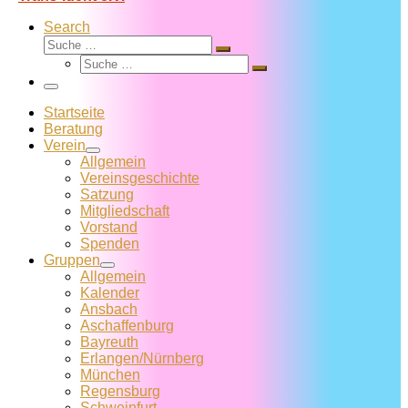
Search
Suche
Suche
Suche
…
Suche
…
Menü
Startseite
Beratung
Verein
Allgemein
Vereins­geschichte
Satzung
Mitglied­schaft
Vorstand
Spenden
Gruppen
Allgemein
Kalender
Ansbach
Aschaffenburg
Bayreuth
Erlangen/Nürnberg
München
Regensburg
Schweinfurt