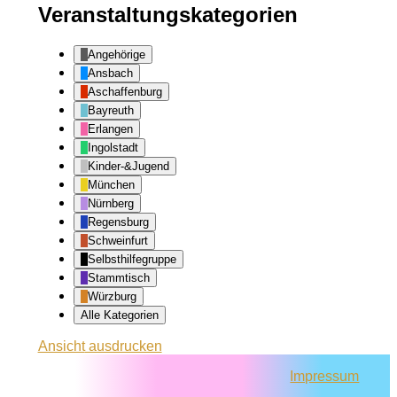
Veranstaltungskategorien
Angehörige
Ansbach
Aschaffenburg
Bayreuth
Erlangen
Ingolstadt
Kinder-&Jugend
München
Nürnberg
Regensburg
Schweinfurt
Selbsthilfegruppe
Stammtisch
Würzburg
Alle Kategorien
Ansicht
ausdrucken
Impressum