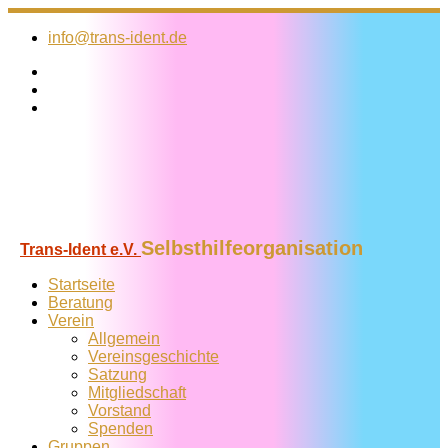
Zum
Inhalt
info@trans-ident.de
springen
Selbsthilfeorganisation
Trans-Ident e.V.
Startseite
Beratung
Verein
Allgemein
Vereins­geschichte
Satzung
Mitglied­schaft
Vorstand
Spenden
Gruppen