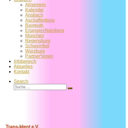
Allgemein
Kalender
Ansbach
Aschaffenburg
Bayreuth
Erlangen/Nürnberg
München
Regensburg
Schweinfurt
Würzburg
Partner*innen
Infobereich
Aktuelles
Kontakt
Search
Suche
Suche
…
Trans-Ident e.V.