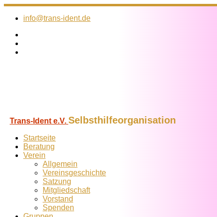
Zum
Inhalt
info@trans-ident.de
springen
Selbsthilfeorganisation
Trans-Ident e.V.
Startseite
Beratung
Verein
Allgemein
Vereins­geschichte
Satzung
Mitglied­schaft
Vorstand
Spenden
Gruppen