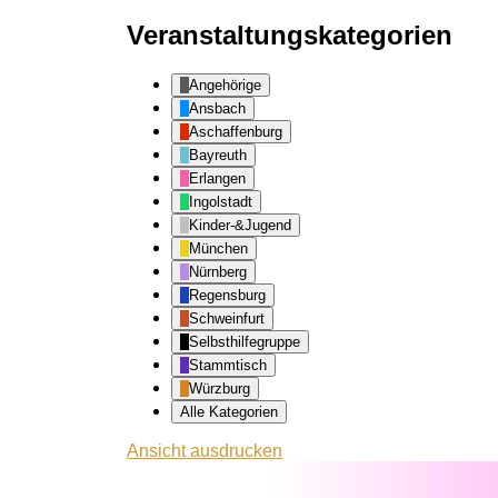
Veranstaltungskategorien
Angehörige
Ansbach
Aschaffenburg
Bayreuth
Erlangen
Ingolstadt
Kinder-&Jugend
München
Nürnberg
Regensburg
Schweinfurt
Selbsthilfegruppe
Stammtisch
Würzburg
Alle Kategorien
Ansicht
ausdrucken