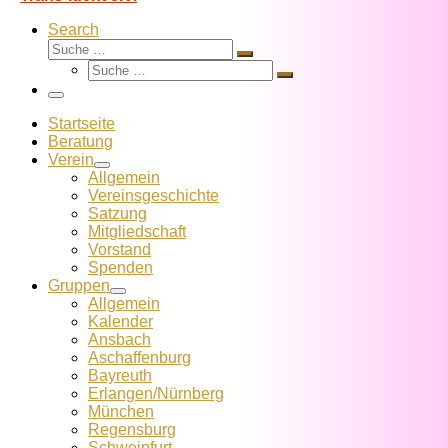
Search
Suche
Suche
Suche
…
Suche
…
Menü
Startseite
Beratung
Verein
Allgemein
Vereins­geschichte
Satzung
Mitglied­schaft
Vorstand
Spenden
Gruppen
Allgemein
Kalender
Ansbach
Aschaffenburg
Bayreuth
Erlangen/Nürnberg
München
Regensburg
Schweinfurt