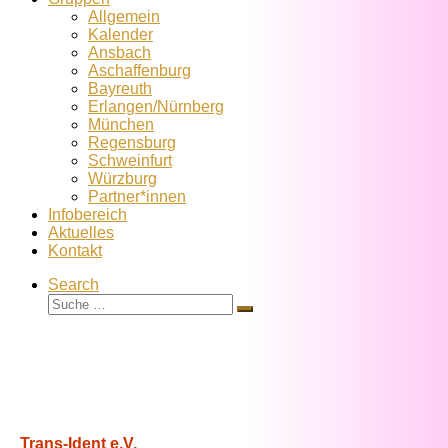
Allgemein
Kalender
Ansbach
Aschaffenburg
Bayreuth
Erlangen/Nürnberg
München
Regensburg
Schweinfurt
Würzburg
Partner*innen
Infobereich
Aktuelles
Kontakt
Search
Suche
Suche
…
Trans-Ident e.V.