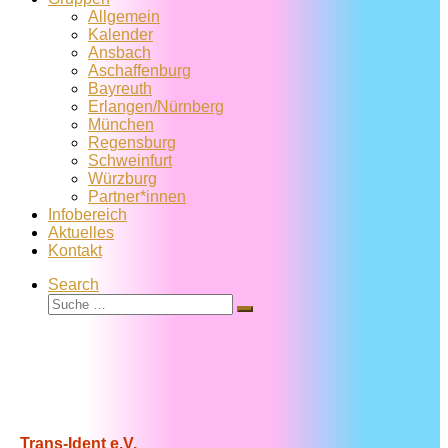
Allgemein
Kalender
Ansbach
Aschaffenburg
Bayreuth
Erlangen/Nürnberg
München
Regensburg
Schweinfurt
Würzburg
Partner*innen
Infobereich
Aktuelles
Kontakt
Search
Suche
Suche
…
Trans-Ident e.V.