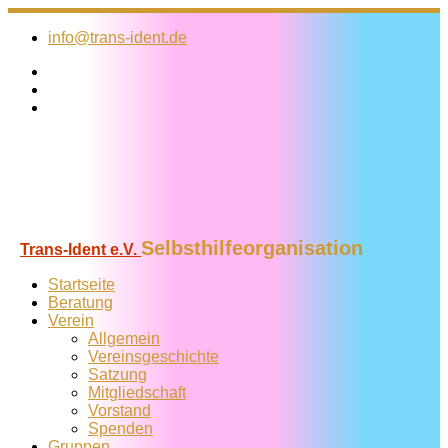
Zum
Inhalt
info@trans-ident.de
springen
Selbsthilfeorganisation
Trans-Ident e.V.
Startseite
Beratung
Verein
Allgemein
Vereins­geschichte
Satzung
Mitglied­schaft
Vorstand
Spenden
Gruppen