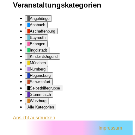
Veranstaltungskategorien
Angehörige
Ansbach
Aschaffenburg
Bayreuth
Erlangen
Ingolstadt
Kinder-&Jugend
München
Nürnberg
Regensburg
Schweinfurt
Selbsthilfegruppe
Stammtisch
Würzburg
Alle Kategorien
Ansicht
ausdrucken
Impressum