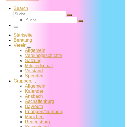
Search
Suche
Suche
Suche
…
Suche
…
Menü
Startseite
Beratung
Verein
Allgemein
Vereins­geschichte
Satzung
Mitglied­schaft
Vorstand
Spenden
Gruppen
Allgemein
Kalender
Ansbach
Aschaffenburg
Bayreuth
Erlangen/Nürnberg
München
Regensburg
Schweinfurt