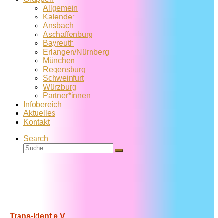
Allgemein
Kalender
Ansbach
Aschaffenburg
Bayreuth
Erlangen/Nürnberg
München
Regensburg
Schweinfurt
Würzburg
Partner*innen
Infobereich
Aktuelles
Kontakt
Search
Suche
Suche
…
Trans-Ident e.V.