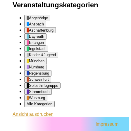
Veranstaltungskategorien
Angehörige
Ansbach
Aschaffenburg
Bayreuth
Erlangen
Ingolstadt
Kinder-&Jugend
München
Nürnberg
Regensburg
Schweinfurt
Selbsthilfegruppe
Stammtisch
Würzburg
Alle Kategorien
Ansicht
ausdrucken
Impressum