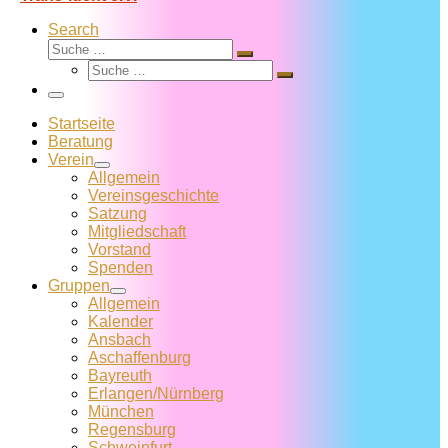
Search
Suche
Suche
Suche
…
Suche
…
Menü
Startseite
Beratung
Verein
Allgemein
Vereins­geschichte
Satzung
Mitglied­schaft
Vorstand
Spenden
Gruppen
Allgemein
Kalender
Ansbach
Aschaffenburg
Bayreuth
Erlangen/Nürnberg
München
Regensburg
Schweinfurt