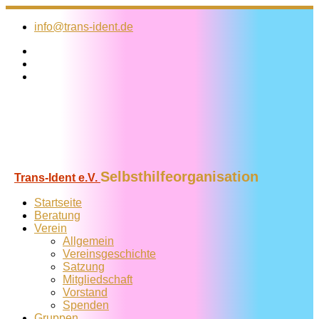
Zum
Inhalt
info@trans-ident.de
springen
Selbsthilfeorganisation
Trans-Ident e.V.
Startseite
Beratung
Verein
Allgemein
Vereins­geschichte
Satzung
Mitglied­schaft
Vorstand
Spenden
Gruppen