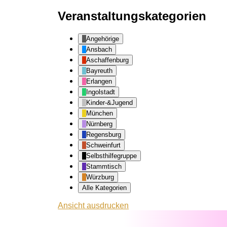
Veranstaltungskategorien
Angehörige
Ansbach
Aschaffenburg
Bayreuth
Erlangen
Ingolstadt
Kinder-&Jugend
München
Nürnberg
Regensburg
Schweinfurt
Selbsthilfegruppe
Stammtisch
Würzburg
Alle Kategorien
Ansicht
ausdrucken