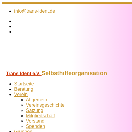
Zum
Inhalt
info@trans-ident.de
springen
Selbsthilfeorganisation
Trans-Ident e.V.
Startseite
Beratung
Verein
Allgemein
Vereins­geschichte
Satzung
Mitglied­schaft
Vorstand
Spenden
Gruppen