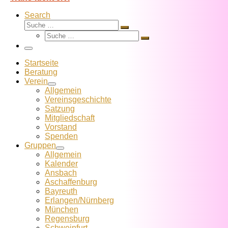
Search
Suche
Suche
Suche
…
Suche
…
Menü
Startseite
Beratung
Verein
Allgemein
Vereins­geschichte
Satzung
Mitglied­schaft
Vorstand
Spenden
Gruppen
Allgemein
Kalender
Ansbach
Aschaffenburg
Bayreuth
Erlangen/Nürnberg
München
Regensburg
Schweinfurt