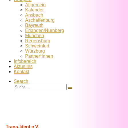
Allgemein
Kalender
Ansbach
Aschaffenburg
Bayreuth
Erlangen/Nürnberg
München
Regensburg
Schweinfurt
Würzburg
Partner*innen
Infobereich
Aktuelles
Kontakt
Search
Suche
Suche
…
Trans-Ident e.V.