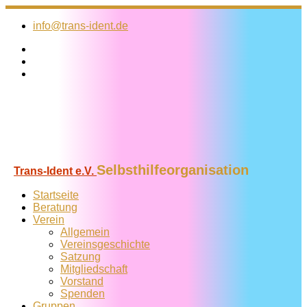
Zum
Inhalt
info@trans-ident.de
springen
Selbsthilfeorganisation
Trans-Ident e.V.
Startseite
Beratung
Verein
Allgemein
Vereins­geschichte
Satzung
Mitglied­schaft
Vorstand
Spenden
Gruppen