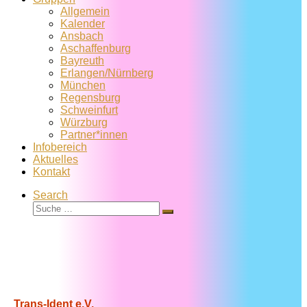
Allgemein
Kalender
Ansbach
Aschaffenburg
Bayreuth
Erlangen/Nürnberg
München
Regensburg
Schweinfurt
Würzburg
Partner*innen
Infobereich
Aktuelles
Kontakt
Search
Suche
Suche
…
Trans-Ident e.V.