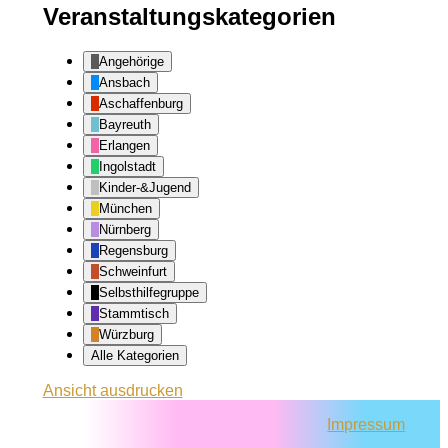
Veranstaltungskategorien
Angehörige
Ansbach
Aschaffenburg
Bayreuth
Erlangen
Ingolstadt
Kinder-&Jugend
München
Nürnberg
Regensburg
Schweinfurt
Selbsthilfegruppe
Stammtisch
Würzburg
Alle Kategorien
Ansicht
ausdrucken
Impressum