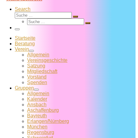
Search
Suche
Suche
Suche
…
Suche
…
Menü
Startseite
Beratung
Verein
Allgemein
Vereins­geschichte
Satzung
Mitglied­schaft
Vorstand
Spenden
Gruppen
Allgemein
Kalender
Ansbach
Aschaffenburg
Bayreuth
Erlangen/Nürnberg
München
Regensburg
Schweinfurt