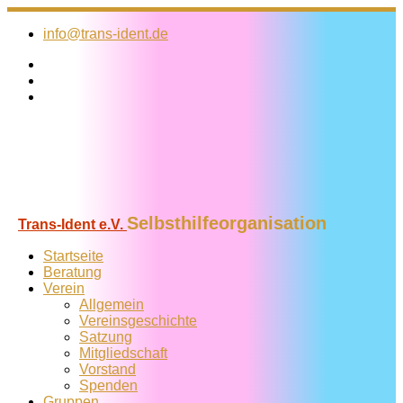
Zum
Inhalt
info@trans-ident.de
springen
Selbsthilfeorganisation
Trans-Ident e.V.
Startseite
Beratung
Verein
Allgemein
Vereins­geschichte
Satzung
Mitglied­schaft
Vorstand
Spenden
Gruppen