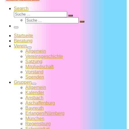
Search
Suche
Suche
Suche
…
Suche
…
Menü
Startseite
Beratung
Verein
Allgemein
Vereins­geschichte
Satzung
Mitglied­schaft
Vorstand
Spenden
Gruppen
Allgemein
Kalender
Ansbach
Aschaffenburg
Bayreuth
Erlangen/Nürnberg
München
Regensburg
Schweinfurt