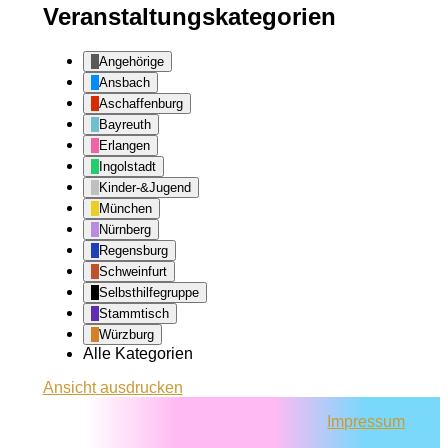
Veranstaltungskategorien
Angehörige
Ansbach
Aschaffenburg
Bayreuth
Erlangen
Ingolstadt
Kinder-&Jugend
München
Nürnberg
Regensburg
Schweinfurt
Selbsthilfegruppe
Stammtisch
Würzburg
Alle Kategorien
Ansicht
ausdrucken
Impressum