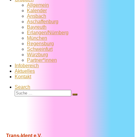
Allgemein
Kalender
Ansbach
Aschaffenburg
Bayreuth
Erlangen/Nürnberg
München
Regensburg
Schweinfurt
Würzburg
Partner*innen
Infobereich
Aktuelles
Kontakt
Search
Suche
Suche
…
Trans-Ident e.V.