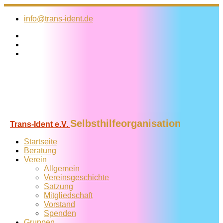
Zum
Inhalt
info@trans-ident.de
springen
Selbsthilfeorganisation
Trans-Ident e.V.
Startseite
Beratung
Verein
Allgemein
Vereins­geschichte
Satzung
Mitglied­schaft
Vorstand
Spenden
Gruppen