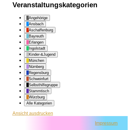
Veranstaltungskategorien
Angehörige
Ansbach
Aschaffenburg
Bayreuth
Erlangen
Ingolstadt
Kinder-&Jugend
München
Nürnberg
Regensburg
Schweinfurt
Selbsthilfegruppe
Stammtisch
Würzburg
Alle Kategorien
Ansicht
ausdrucken
Impressum