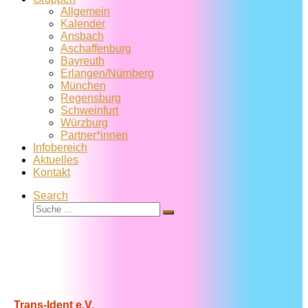
Allgemein
Kalender
Ansbach
Aschaffenburg
Bayreuth
Erlangen/Nürnberg
München
Regensburg
Schweinfurt
Würzburg
Partner*innen
Infobereich
Aktuelles
Kontakt
Search
Suche
Suche
…
Trans-Ident e.V.