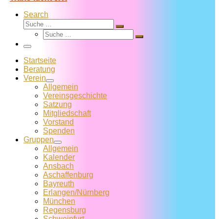
Search
Suche
Suche
Suche
…
Suche
…
Menü
Startseite
Beratung
Verein
Allgemein
Vereins­geschichte
Satzung
Mitglied­schaft
Vorstand
Spenden
Gruppen
Allgemein
Kalender
Ansbach
Aschaffenburg
Bayreuth
Erlangen/Nürnberg
München
Regensburg
Schweinfurt