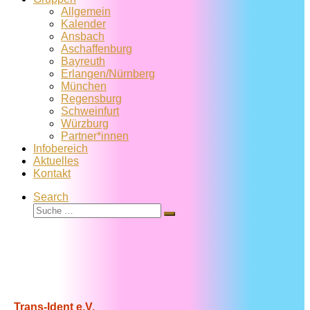
Allgemein
Kalender
Ansbach
Aschaffenburg
Bayreuth
Erlangen/Nürnberg
München
Regensburg
Schweinfurt
Würzburg
Partner*innen
Infobereich
Aktuelles
Kontakt
Search
Suche
Suche
…
Trans-Ident e.V.