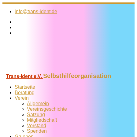
Zum
Inhalt
info@trans-ident.de
springen
Selbsthilfeorganisation
Trans-Ident e.V.
Startseite
Beratung
Verein
Allgemein
Vereins­geschichte
Satzung
Mitglied­schaft
Vorstand
Spenden
Gruppen