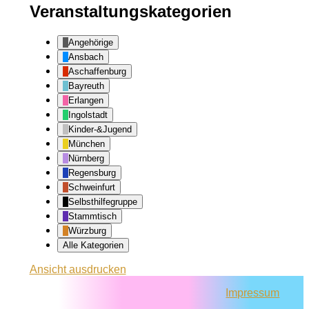
Veranstaltungskategorien
Angehörige
Ansbach
Aschaffenburg
Bayreuth
Erlangen
Ingolstadt
Kinder-&Jugend
München
Nürnberg
Regensburg
Schweinfurt
Selbsthilfegruppe
Stammtisch
Würzburg
Alle Kategorien
Ansicht
ausdrucken
Impressum