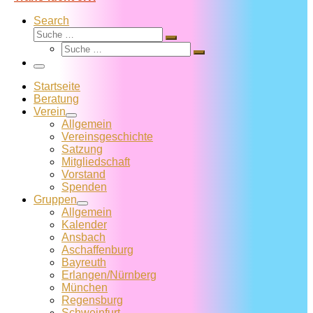
Search
Suche
Suche
Suche
…
Suche
…
Menü
Startseite
Beratung
Verein
Allgemein
Vereins­geschichte
Satzung
Mitglied­schaft
Vorstand
Spenden
Gruppen
Allgemein
Kalender
Ansbach
Aschaffenburg
Bayreuth
Erlangen/Nürnberg
München
Regensburg
Schweinfurt