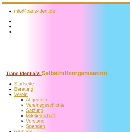
Zum
Inhalt
info@trans-ident.de
springen
Selbsthilfeorganisation
Trans-Ident e.V.
Startseite
Beratung
Verein
Allgemein
Vereins­geschichte
Satzung
Mitglied­schaft
Vorstand
Spenden
Gruppen