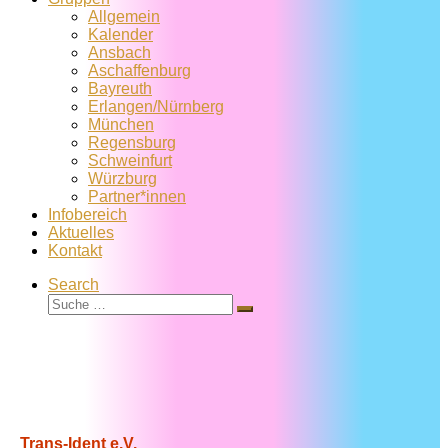
Allgemein
Kalender
Ansbach
Aschaffenburg
Bayreuth
Erlangen/Nürnberg
München
Regensburg
Schweinfurt
Würzburg
Partner*innen
Infobereich
Aktuelles
Kontakt
Search
Suche
Suche
…
Trans-Ident e.V.