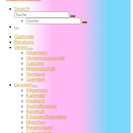
Search
Suche
Suche
Suche
…
Suche
…
Menü
Startseite
Beratung
Verein
Allgemein
Vereins­geschichte
Satzung
Mitglied­schaft
Vorstand
Spenden
Gruppen
Allgemein
Kalender
Ansbach
Aschaffenburg
Bayreuth
Erlangen/Nürnberg
München
Regensburg
Schweinfurt