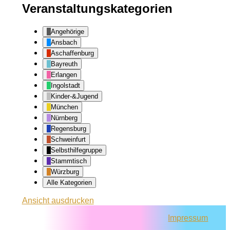
Veranstaltungskategorien
Angehörige
Ansbach
Aschaffenburg
Bayreuth
Erlangen
Ingolstadt
Kinder-&Jugend
München
Nürnberg
Regensburg
Schweinfurt
Selbsthilfegruppe
Stammtisch
Würzburg
Alle Kategorien
Ansicht
ausdrucken
Impressum