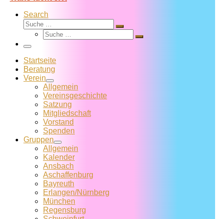
Search
Suche
Suche
Suche
…
Suche
…
Menü
Startseite
Beratung
Verein
Allgemein
Vereins­geschichte
Satzung
Mitglied­schaft
Vorstand
Spenden
Gruppen
Allgemein
Kalender
Ansbach
Aschaffenburg
Bayreuth
Erlangen/Nürnberg
München
Regensburg
Schweinfurt