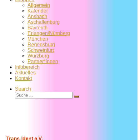
Allgemein
Kalender
Ansbach
Aschaffenburg
Bayreuth
Erlangen/Nürnberg
München
Regensburg
Schweinfurt
Würzburg
Partner*innen
Infobereich
Aktuelles
Kontakt
Search
Suche
Suche
…
Trans-Ident e.V.