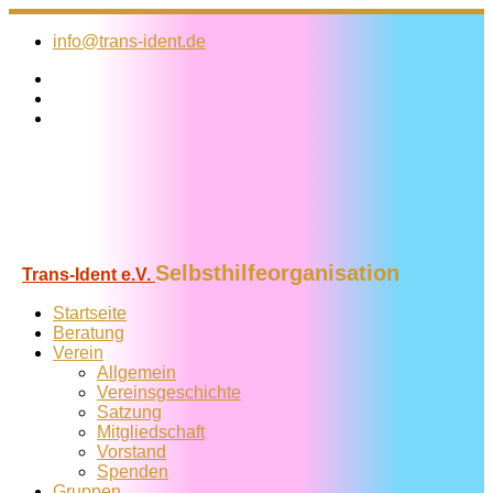
Zum
Inhalt
info@trans-ident.de
springen
Selbsthilfeorganisation
Trans-Ident e.V.
Startseite
Beratung
Verein
Allgemein
Vereins­geschichte
Satzung
Mitglied­schaft
Vorstand
Spenden
Gruppen