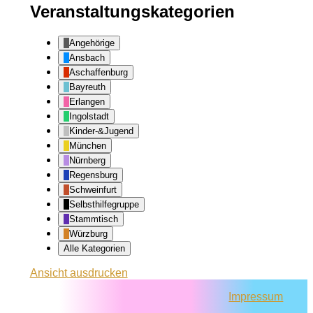
Veranstaltungskategorien
Angehörige
Ansbach
Aschaffenburg
Bayreuth
Erlangen
Ingolstadt
Kinder-&Jugend
München
Nürnberg
Regensburg
Schweinfurt
Selbsthilfegruppe
Stammtisch
Würzburg
Alle Kategorien
Ansicht
ausdrucken
Impressum