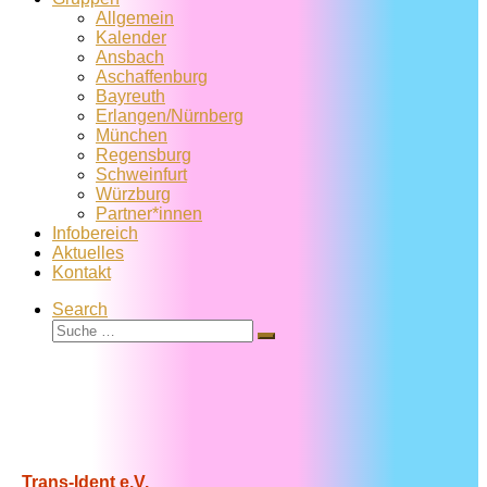
Allgemein
Kalender
Ansbach
Aschaffenburg
Bayreuth
Erlangen/Nürnberg
München
Regensburg
Schweinfurt
Würzburg
Partner*innen
Infobereich
Aktuelles
Kontakt
Search
Suche
Suche
…
Trans-Ident e.V.