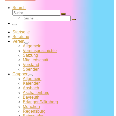
Search
Suche
Suche
Suche
…
Suche
…
Menü
Startseite
Beratung
Verein
Allgemein
Vereins­geschichte
Satzung
Mitglied­schaft
Vorstand
Spenden
Gruppen
Allgemein
Kalender
Ansbach
Aschaffenburg
Bayreuth
Erlangen/Nürnberg
München
Regensburg
Schweinfurt