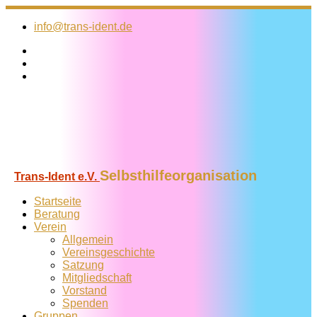
Zum
Inhalt
info@trans-ident.de
springen
Selbsthilfeorganisation
Trans-Ident e.V.
Startseite
Beratung
Verein
Allgemein
Vereins­geschichte
Satzung
Mitglied­schaft
Vorstand
Spenden
Gruppen