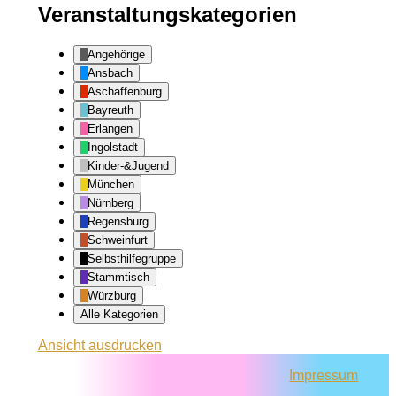
Veranstaltungskategorien
Angehörige
Ansbach
Aschaffenburg
Bayreuth
Erlangen
Ingolstadt
Kinder-&Jugend
München
Nürnberg
Regensburg
Schweinfurt
Selbsthilfegruppe
Stammtisch
Würzburg
Alle Kategorien
Ansicht
ausdrucken
Impressum