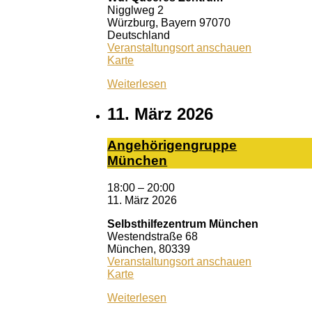
Nigglweg 2
Würzburg
,
Bayern
97070
Deutschland
Veranstaltungsort anschauen
Wuf
Karte
Queeres
Weiterlesen
Zentrum
11. März 2026
An­ge­hö­ri­gen­grup­pe
Mün­chen
18:00
–
20:00
11. März 2026
Selbsthilfezentrum München
Westendstraße 68
München
,
80339
Veranstaltungsort anschauen
Selbsthilfezentrum
Karte
München
Weiterlesen