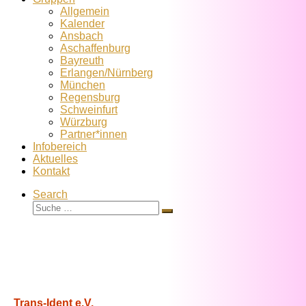
Allgemein
Kalender
Ansbach
Aschaffenburg
Bayreuth
Erlangen/Nürnberg
München
Regensburg
Schweinfurt
Würzburg
Partner*innen
Infobereich
Aktuelles
Kontakt
Search
Suche
Suche
…
Trans-Ident e.V.