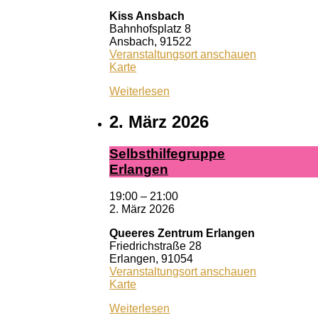
Kiss Ansbach
Bahnhofsplatz 8
Ansbach
,
91522
Veranstaltungsort anschauen
Kiss
Karte
Ansbach
Weiterlesen
2. März 2026
Selbst­hil­fe­grup­pe
Er­lan­gen
19:00
–
21:00
2. März 2026
Queeres Zentrum Erlangen
Friedrichstraße 28
Erlangen
,
91054
Veranstaltungsort anschauen
Queeres
Karte
Zentrum
Weiterlesen
Erlangen