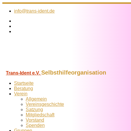
Zum
Inhalt
info@trans-ident.de
springen
Selbsthilfeorganisation
Trans-Ident e.V.
Startseite
Beratung
Verein
Allgemein
Vereins­geschichte
Satzung
Mitglied­schaft
Vorstand
Spenden
Gruppen