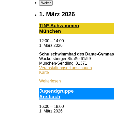
Weiter
1. März 2026
TIN*-Schwimmen
München
12:00
–
14:00
1. März 2026
Schulschwimmbad des Dante-Gymna
Wackersberger Straße 61/59
München-Sendling
,
81371
Veranstaltungsort anschauen
Schulschwimmbad
Karte
des
Weiterlesen
Dante-
Gymnasiums
Ju­gend­grup­pe
München
Ans­bach
16:00
–
18:00
1. März 2026