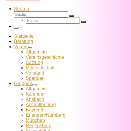
Search
Suche
Suche
Suche
…
Suche
…
Menü
Startseite
Beratung
Verein
Allgemein
Vereins­geschichte
Satzung
Mitglied­schaft
Vorstand
Spenden
Gruppen
Allgemein
Kalender
Ansbach
Aschaffenburg
Bayreuth
Erlangen/Nürnberg
München
Regensburg
Schweinfurt