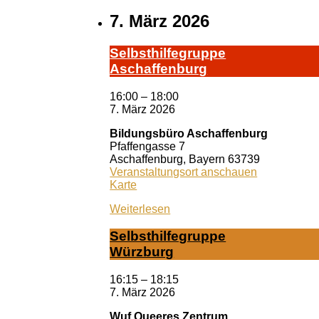
7. März 2026
Selbst­hil­fe­grup­pe
A­schaf­fen­burg
16:00
–
18:00
7. März 2026
Bildungsbüro Aschaffenburg
Pfaffengasse 7
Aschaffenburg
,
Bayern
63739
Veranstaltungsort anschauen
Bildungsbüro
Karte
Aschaffenburg
Weiterlesen
Selbst­hil­fe­grup­pe
Würz­burg
16:15
–
18:15
7. März 2026
Wuf Queeres Zentrum