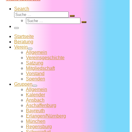
Search
Suche
Suche
Suche
…
Suche
…
Menü
Startseite
Beratung
Verein
Allgemein
Vereins­geschichte
Satzung
Mitglied­schaft
Vorstand
Spenden
Gruppen
Allgemein
Kalender
Ansbach
Aschaffenburg
Bayreuth
Erlangen/Nürnberg
München
Regensburg
Schweinfurt