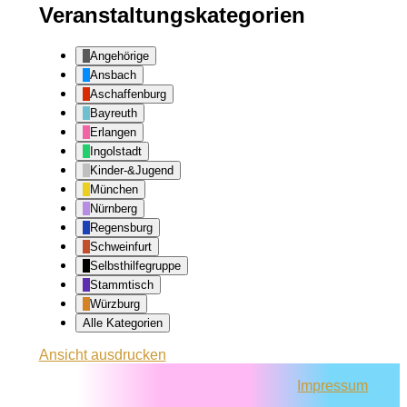
Veranstaltungskategorien
Angehörige
Ansbach
Aschaffenburg
Bayreuth
Erlangen
Ingolstadt
Kinder-&Jugend
München
Nürnberg
Regensburg
Schweinfurt
Selbsthilfegruppe
Stammtisch
Würzburg
Alle Kategorien
Ansicht
ausdrucken
Impressum