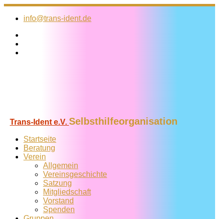
Zum
Inhalt
info@trans-ident.de
springen
Selbsthilfeorganisation
Trans-Ident e.V.
Startseite
Beratung
Verein
Allgemein
Vereins­geschichte
Satzung
Mitglied­schaft
Vorstand
Spenden
Gruppen