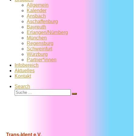
Allgemein
Kalender
Ansbach
Aschaffenburg
Bayreuth
Erlangen/Nürnberg
München
Regensburg
Schweinfurt
Würzburg
Partner*innen
Infobereich
Aktuelles
Kontakt
Search
Suche
Suche
…
Trans-Ident e.V.