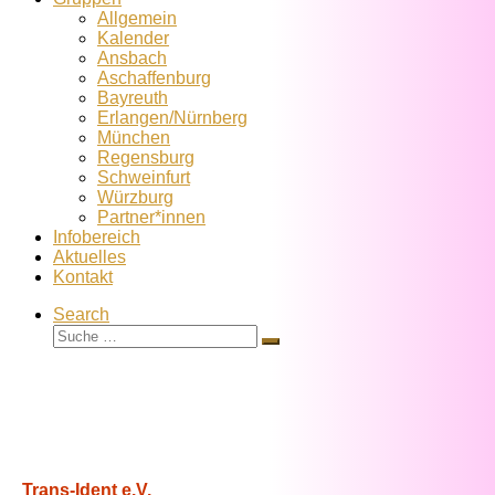
Allgemein
Kalender
Ansbach
Aschaffenburg
Bayreuth
Erlangen/Nürnberg
München
Regensburg
Schweinfurt
Würzburg
Partner*innen
Infobereich
Aktuelles
Kontakt
Search
Suche
Suche
…
Trans-Ident e.V.