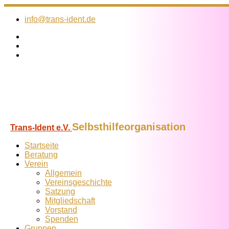
Zum
Inhalt
info@trans-ident.de
springen
Selbsthilfeorganisation
Trans-Ident e.V.
Startseite
Beratung
Verein
Allgemein
Vereins­geschichte
Satzung
Mitglied­schaft
Vorstand
Spenden
Gruppen