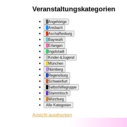
Veranstaltungskategorien
Angehörige
Ansbach
Aschaffenburg
Bayreuth
Erlangen
Ingolstadt
Kinder-&Jugend
München
Nürnberg
Regensburg
Schweinfurt
Selbsthilfegruppe
Stammtisch
Würzburg
Alle Kategorien
Ansicht
ausdrucken