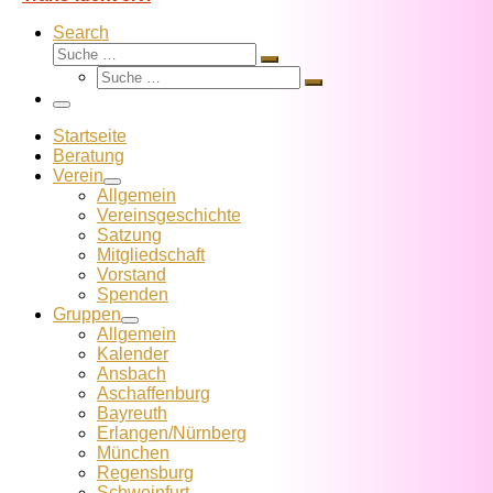
Search
Suche
Suche
Suche
…
Suche
…
Menü
Startseite
Beratung
Verein
Allgemein
Vereins­geschichte
Satzung
Mitglied­schaft
Vorstand
Spenden
Gruppen
Allgemein
Kalender
Ansbach
Aschaffenburg
Bayreuth
Erlangen/Nürnberg
München
Regensburg
Schweinfurt