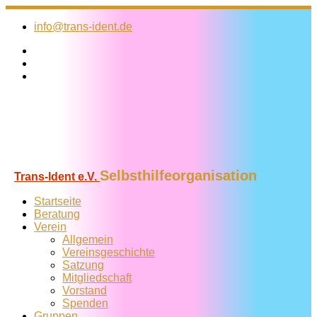
Zum
Inhalt
info@trans-ident.de
springen
Selbsthilfeorganisation
Trans-Ident e.V.
Startseite
Beratung
Verein
Allgemein
Vereins­geschichte
Satzung
Mitglied­schaft
Vorstand
Spenden
Gruppen