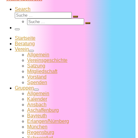
Search
Suche
Suche
Suche
…
Suche
…
Menü
Startseite
Beratung
Verein
Allgemein
Vereins­geschichte
Satzung
Mitglied­schaft
Vorstand
Spenden
Gruppen
Allgemein
Kalender
Ansbach
Aschaffenburg
Bayreuth
Erlangen/Nürnberg
München
Regensburg
Schweinfurt