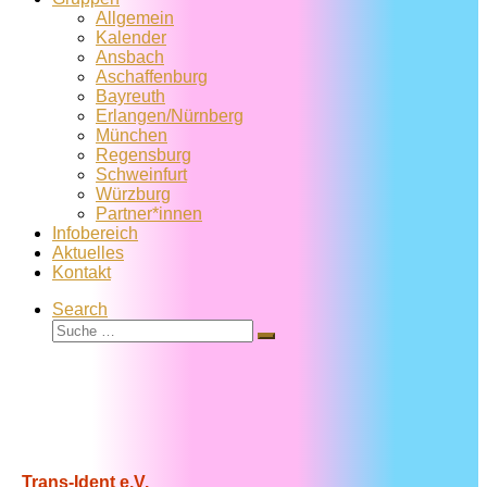
Allgemein
Kalender
Ansbach
Aschaffenburg
Bayreuth
Erlangen/Nürnberg
München
Regensburg
Schweinfurt
Würzburg
Partner*innen
Infobereich
Aktuelles
Kontakt
Search
Suche
Suche
…
Trans-Ident e.V.