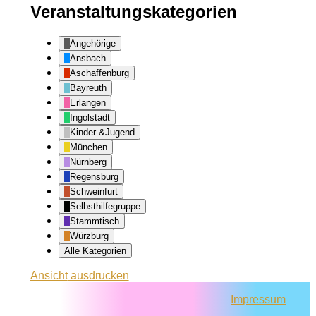
Veranstaltungskategorien
Angehörige
Ansbach
Aschaffenburg
Bayreuth
Erlangen
Ingolstadt
Kinder-&Jugend
München
Nürnberg
Regensburg
Schweinfurt
Selbsthilfegruppe
Stammtisch
Würzburg
Alle Kategorien
Ansicht
ausdrucken
Impressum