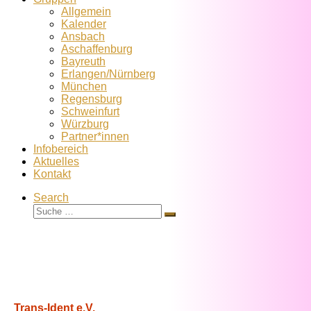
Allgemein
Kalender
Ansbach
Aschaffenburg
Bayreuth
Erlangen/Nürnberg
München
Regensburg
Schweinfurt
Würzburg
Partner*innen
Infobereich
Aktuelles
Kontakt
Search
Suche
Suche
…
Trans-Ident e.V.