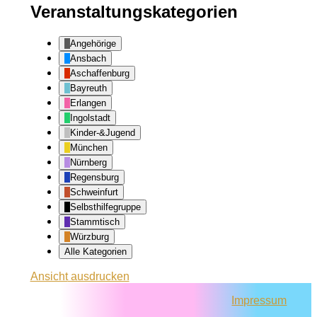
Veranstaltungskategorien
Angehörige
Ansbach
Aschaffenburg
Bayreuth
Erlangen
Ingolstadt
Kinder-&Jugend
München
Nürnberg
Regensburg
Schweinfurt
Selbsthilfegruppe
Stammtisch
Würzburg
Alle Kategorien
Ansicht
ausdrucken
Impressum