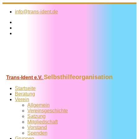
Zum
Inhalt
info@trans-ident.de
springen
Selbsthilfeorganisation
Trans-Ident e.V.
Startseite
Beratung
Verein
Allgemein
Vereins­geschichte
Satzung
Mitglied­schaft
Vorstand
Spenden
Gruppen