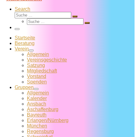
Search
Suche
Suche
Suche
…
Suche
…
Menü
Startseite
Beratung
Verein
Allgemein
Vereins­geschichte
Satzung
Mitglied­schaft
Vorstand
Spenden
Gruppen
Allgemein
Kalender
Ansbach
Aschaffenburg
Bayreuth
Erlangen/Nürnberg
München
Regensburg
Schweinfurt