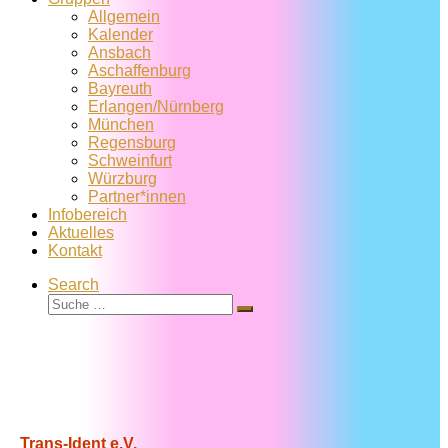
Allgemein
Kalender
Ansbach
Aschaffenburg
Bayreuth
Erlangen/Nürnberg
München
Regensburg
Schweinfurt
Würzburg
Partner*innen
Infobereich
Aktuelles
Kontakt
Search
Suche
Suche
…
Trans-Ident e.V.