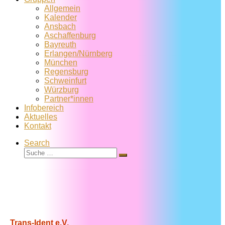
Allgemein
Kalender
Ansbach
Aschaffenburg
Bayreuth
Erlangen/Nürnberg
München
Regensburg
Schweinfurt
Würzburg
Partner*innen
Infobereich
Aktuelles
Kontakt
Search
Suche
Suche
…
Trans-Ident e.V.