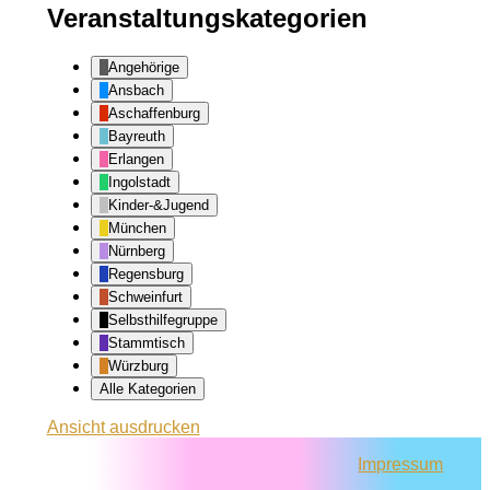
Veranstaltungskategorien
Angehörige
Ansbach
Aschaffenburg
Bayreuth
Erlangen
Ingolstadt
Kinder-&Jugend
München
Nürnberg
Regensburg
Schweinfurt
Selbsthilfegruppe
Stammtisch
Würzburg
Alle Kategorien
Ansicht
ausdrucken
Impressum