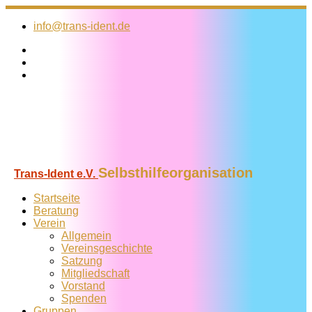
Zum
Inhalt
info@trans-ident.de
springen
Selbsthilfeorganisation
Trans-Ident e.V.
Startseite
Beratung
Verein
Allgemein
Vereins­geschichte
Satzung
Mitglied­schaft
Vorstand
Spenden
Gruppen