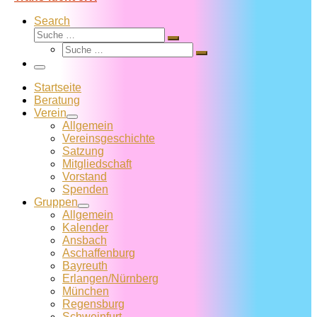
Search
Suche
Suche
Suche
…
Suche
…
Menü
Startseite
Beratung
Verein
Allgemein
Vereins­geschichte
Satzung
Mitglied­schaft
Vorstand
Spenden
Gruppen
Allgemein
Kalender
Ansbach
Aschaffenburg
Bayreuth
Erlangen/Nürnberg
München
Regensburg
Schweinfurt