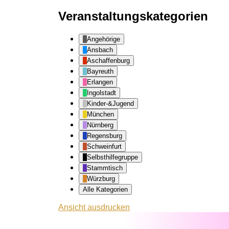
Veranstaltungskategorien
Angehörige
Ansbach
Aschaffenburg
Bayreuth
Erlangen
Ingolstadt
Kinder-&Jugend
München
Nürnberg
Regensburg
Schweinfurt
Selbsthilfegruppe
Stammtisch
Würzburg
Alle Kategorien
Ansicht
ausdrucken