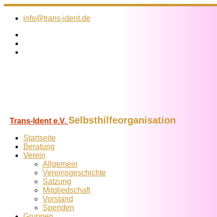
Zum
Inhalt
info@trans-ident.de
springen
Selbsthilfeorganisation
Trans-Ident e.V.
Startseite
Beratung
Verein
Allgemein
Vereins­geschichte
Satzung
Mitglied­schaft
Vorstand
Spenden
Gruppen