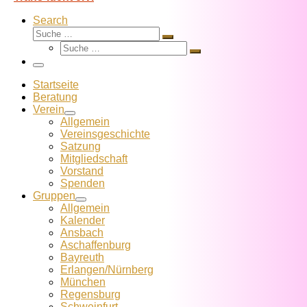
Search
Suche
Suche
Suche
…
Suche
…
Menü
Startseite
Beratung
Verein
Allgemein
Vereins­geschichte
Satzung
Mitglied­schaft
Vorstand
Spenden
Gruppen
Allgemein
Kalender
Ansbach
Aschaffenburg
Bayreuth
Erlangen/Nürnberg
München
Regensburg
Schweinfurt