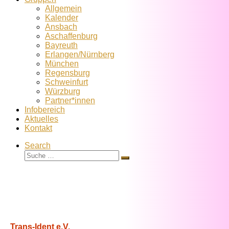
Allgemein
Kalender
Ansbach
Aschaffenburg
Bayreuth
Erlangen/Nürnberg
München
Regensburg
Schweinfurt
Würzburg
Partner*innen
Infobereich
Aktuelles
Kontakt
Search
Suche
Suche
…
Trans-Ident e.V.