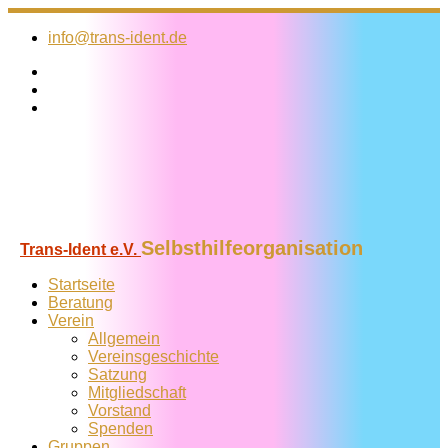
Zum
Inhalt
info@trans-ident.de
springen
Selbsthilfeorganisation
Trans-Ident e.V.
Startseite
Beratung
Verein
Allgemein
Vereins­geschichte
Satzung
Mitglied­schaft
Vorstand
Spenden
Gruppen