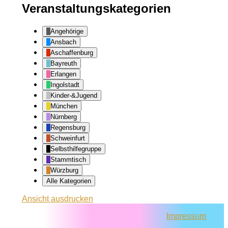
Veranstaltungskategorien
Angehörige
Ansbach
Aschaffenburg
Bayreuth
Erlangen
Ingolstadt
Kinder-&Jugend
München
Nürnberg
Regensburg
Schweinfurt
Selbsthilfegruppe
Stammtisch
Würzburg
Alle Kategorien
Ansicht
ausdrucken
Impressum