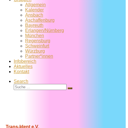
Allgemein
Kalender
Ansbach
Aschaffenburg
Bayreuth
Erlangen/Nürnberg
München
Regensburg
Schweinfurt
Würzburg
Partner*innen
Infobereich
Aktuelles
Kontakt
Search
Suche
Suche
…
Trans-Ident e.V.