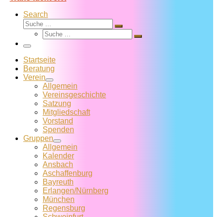
Search
Suche
Suche
Suche
…
Suche
…
Menü
Startseite
Beratung
Verein
Allgemein
Vereins­geschichte
Satzung
Mitglied­schaft
Vorstand
Spenden
Gruppen
Allgemein
Kalender
Ansbach
Aschaffenburg
Bayreuth
Erlangen/Nürnberg
München
Regensburg
Schweinfurt