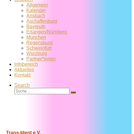
Allgemein
Kalender
Ansbach
Aschaffenburg
Bayreuth
Erlangen/Nürnberg
München
Regensburg
Schweinfurt
Würzburg
Partner*innen
Infobereich
Aktuelles
Kontakt
Search
Suche
Suche
…
Trans-Ident e.V.