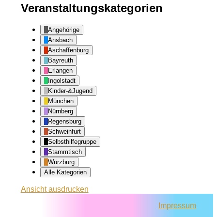
Veranstaltungskategorien
Angehörige
Ansbach
Aschaffenburg
Bayreuth
Erlangen
Ingolstadt
Kinder-&Jugend
München
Nürnberg
Regensburg
Schweinfurt
Selbsthilfegruppe
Stammtisch
Würzburg
Alle Kategorien
Ansicht
ausdrucken
Impressum