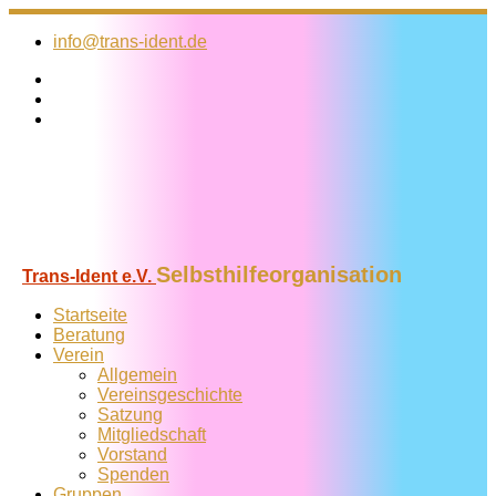
Zum
Inhalt
info@trans-ident.de
springen
Selbsthilfeorganisation
Trans-Ident e.V.
Startseite
Beratung
Verein
Allgemein
Vereins­geschichte
Satzung
Mitglied­schaft
Vorstand
Spenden
Gruppen