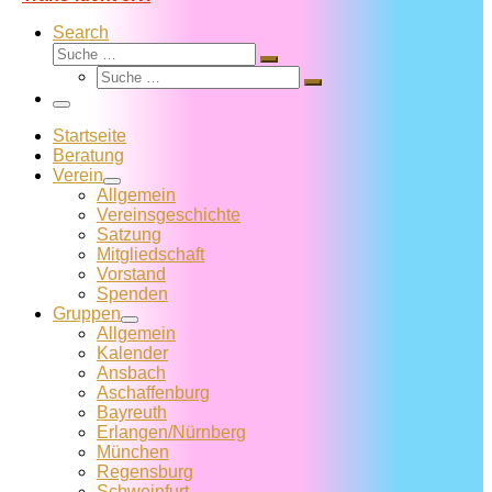
Search
Suche
Suche
Suche
…
Suche
…
Menü
Startseite
Beratung
Verein
Allgemein
Vereins­geschichte
Satzung
Mitglied­schaft
Vorstand
Spenden
Gruppen
Allgemein
Kalender
Ansbach
Aschaffenburg
Bayreuth
Erlangen/Nürnberg
München
Regensburg
Schweinfurt