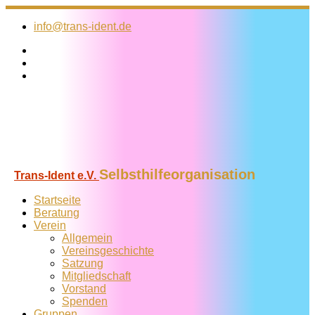
Zum
Inhalt
info@trans-ident.de
springen
Selbsthilfeorganisation
Trans-Ident e.V.
Startseite
Beratung
Verein
Allgemein
Vereins­geschichte
Satzung
Mitglied­schaft
Vorstand
Spenden
Gruppen