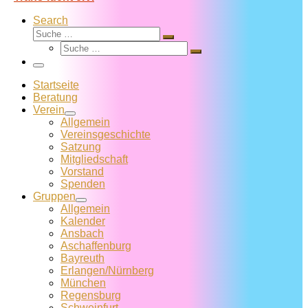
Search
Suche
Suche
Suche
…
Suche
…
Menü
Startseite
Beratung
Verein
Allgemein
Vereins­geschichte
Satzung
Mitglied­schaft
Vorstand
Spenden
Gruppen
Allgemein
Kalender
Ansbach
Aschaffenburg
Bayreuth
Erlangen/Nürnberg
München
Regensburg
Schweinfurt