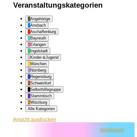
Veranstaltungskategorien
Angehörige
Ansbach
Aschaffenburg
Bayreuth
Erlangen
Ingolstadt
Kinder-&Jugend
München
Nürnberg
Regensburg
Schweinfurt
Selbsthilfegruppe
Stammtisch
Würzburg
Alle Kategorien
Ansicht
ausdrucken
Impressum