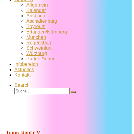
Allgemein
Kalender
Ansbach
Aschaffenburg
Bayreuth
Erlangen/Nürnberg
München
Regensburg
Schweinfurt
Würzburg
Partner*innen
Infobereich
Aktuelles
Kontakt
Search
Suche
Suche
…
Trans-Ident e.V.