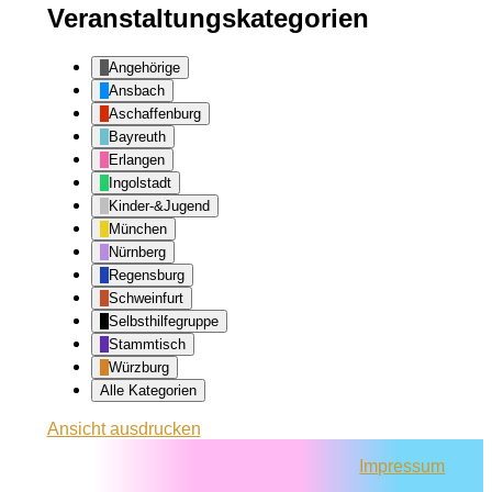
Veranstaltungskategorien
Angehörige
Ansbach
Aschaffenburg
Bayreuth
Erlangen
Ingolstadt
Kinder-&Jugend
München
Nürnberg
Regensburg
Schweinfurt
Selbsthilfegruppe
Stammtisch
Würzburg
Alle Kategorien
Ansicht
ausdrucken
Impressum