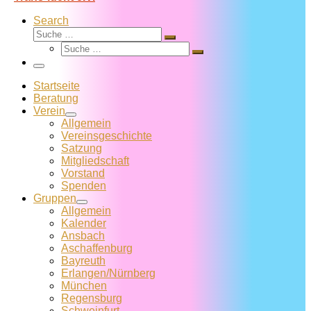
Search
Suche
Suche
Suche
…
Suche
…
Menü
Startseite
Beratung
Verein
Allgemein
Vereins­geschichte
Satzung
Mitglied­schaft
Vorstand
Spenden
Gruppen
Allgemein
Kalender
Ansbach
Aschaffenburg
Bayreuth
Erlangen/Nürnberg
München
Regensburg
Schweinfurt