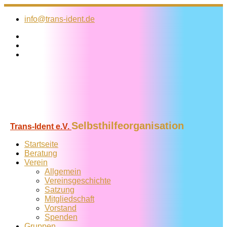
Zum
Inhalt
info@trans-ident.de
springen
Selbsthilfeorganisation
Trans-Ident e.V.
Startseite
Beratung
Verein
Allgemein
Vereins­geschichte
Satzung
Mitglied­schaft
Vorstand
Spenden
Gruppen