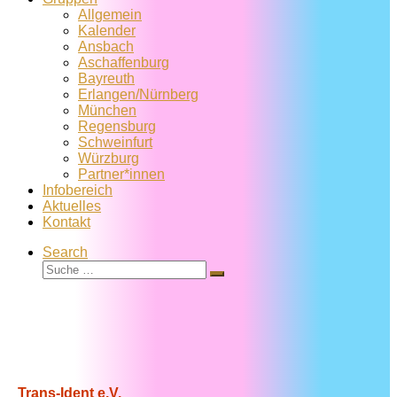
Allgemein
Kalender
Ansbach
Aschaffenburg
Bayreuth
Erlangen/Nürnberg
München
Regensburg
Schweinfurt
Würzburg
Partner*innen
Infobereich
Aktuelles
Kontakt
Search
Suche
Suche
…
Trans-Ident e.V.