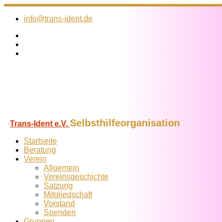
Zum
Inhalt
info@trans-ident.de
springen
Selbsthilfeorganisation
Trans-Ident e.V.
Startseite
Beratung
Verein
Allgemein
Vereins­geschichte
Satzung
Mitglied­schaft
Vorstand
Spenden
Gruppen