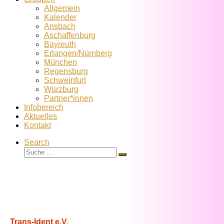
Allgemein
Kalender
Ansbach
Aschaffenburg
Bayreuth
Erlangen/Nürnberg
München
Regensburg
Schweinfurt
Würzburg
Partner*innen
Infobereich
Aktuelles
Kontakt
Search
Suche
Suche
…
Trans-Ident e.V.