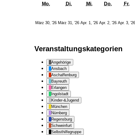
Montag
Dienstag
Mittwoch
Donnerst
Fr
Mo.
Di.
Mi.
Do.
Fr.
30.
31.
1.
2.
März 30, '26
März 31, '26
Apr. 1, '26
Apr. 2, '26
Apr. 3, '2
März
März
April
April
2026
2026
2026
2026
Veranstaltungskategorien
Angehörige
Ansbach
Aschaffenburg
Bayreuth
Erlangen
Ingolstadt
Kinder-&Jugend
München
Nürnberg
Regensburg
Schweinfurt
Selbsthilfegruppe