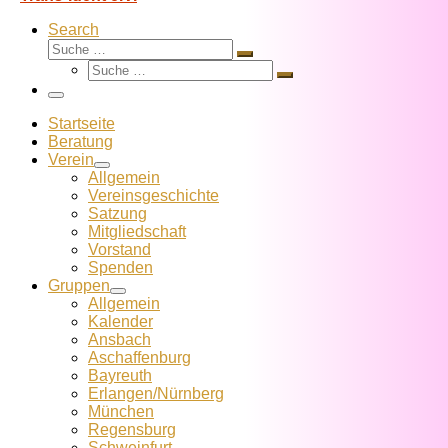
Search
Suche
Suche
Suche
…
Suche
…
Menü
Startseite
Beratung
Verein
Allgemein
Vereins­geschichte
Satzung
Mitglied­schaft
Vorstand
Spenden
Gruppen
Allgemein
Kalender
Ansbach
Aschaffenburg
Bayreuth
Erlangen/Nürnberg
München
Regensburg
Schweinfurt