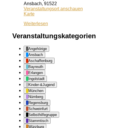
Ansbach
,
91522
Veranstaltungsort anschauen
Kiss
Karte
Ansbach
Weiterlesen
Veranstaltungskategorien
Angehörige
Ansbach
Aschaffenburg
Bayreuth
Erlangen
Ingolstadt
Kinder-&Jugend
München
Nürnberg
Regensburg
Schweinfurt
Selbsthilfegruppe
Stammtisch
Würzburg