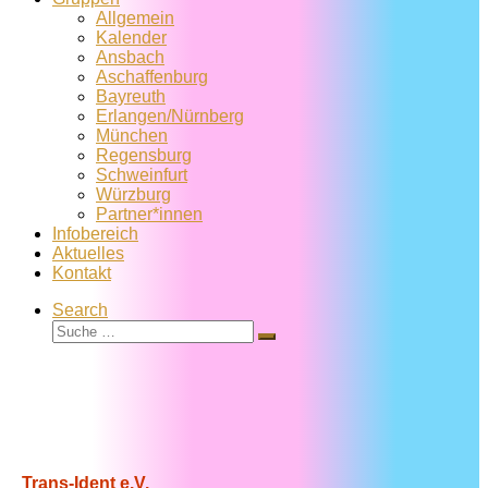
Allgemein
Kalender
Ansbach
Aschaffenburg
Bayreuth
Erlangen/Nürnberg
München
Regensburg
Schweinfurt
Würzburg
Partner*innen
Infobereich
Aktuelles
Kontakt
Search
Suche
Suche
…
Trans-Ident e.V.