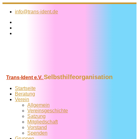
Zum
Inhalt
info@trans-ident.de
springen
Selbsthilfeorganisation
Trans-Ident e.V.
Startseite
Beratung
Verein
Allgemein
Vereins­geschichte
Satzung
Mitglied­schaft
Vorstand
Spenden
Gruppen