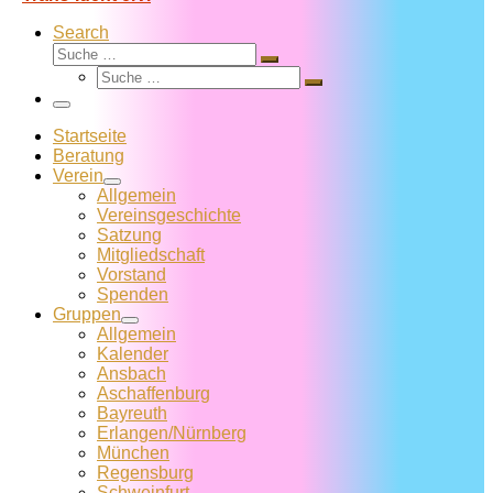
Search
Suche
Suche
Suche
…
Suche
…
Menü
Startseite
Beratung
Verein
Allgemein
Vereins­geschichte
Satzung
Mitglied­schaft
Vorstand
Spenden
Gruppen
Allgemein
Kalender
Ansbach
Aschaffenburg
Bayreuth
Erlangen/Nürnberg
München
Regensburg
Schweinfurt