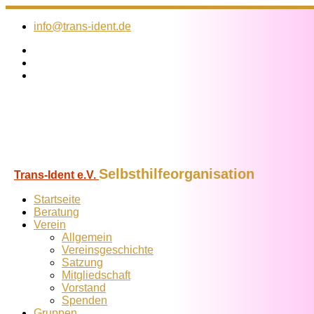
Zum
Inhalt
info@trans-ident.de
springen
Selbsthilfeorganisation
Trans-Ident e.V.
Startseite
Beratung
Verein
Allgemein
Vereins­geschichte
Satzung
Mitglied­schaft
Vorstand
Spenden
Gruppen