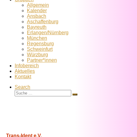
Allgemein
Kalender
Ansbach
Aschaffenburg
Bayreuth
Erlangen/Nürnberg
München
Regensburg
Schweinfurt
Würzburg
Partner*innen
Infobereich
Aktuelles
Kontakt
Search
Suche
Suche
…
Trans-Ident e.V.