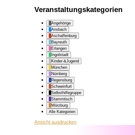
Veranstaltungskategorien
Angehörige
Ansbach
Aschaffenburg
Bayreuth
Erlangen
Ingolstadt
Kinder-&Jugend
München
Nürnberg
Regensburg
Schweinfurt
Selbsthilfegruppe
Stammtisch
Würzburg
Alle Kategorien
Ansicht
ausdrucken