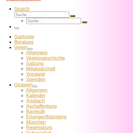
Search
Suche
Suche
Suche
…
Suche
…
Menü
Startseite
Beratung
Verein
Allgemein
Vereins­geschichte
Satzung
Mitglied­schaft
Vorstand
Spenden
Gruppen
Allgemein
Kalender
Ansbach
Aschaffenburg
Bayreuth
Erlangen/Nürnberg
München
Regensburg
Schweinfurt