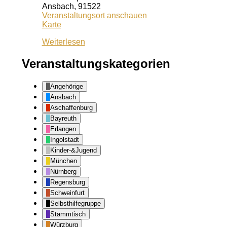
Ansbach
,
91522
Veranstaltungsort anschauen
Kiss
Karte
Ansbach
Weiterlesen
Veranstaltungskategorien
Angehörige
Ansbach
Aschaffenburg
Bayreuth
Erlangen
Ingolstadt
Kinder-&Jugend
München
Nürnberg
Regensburg
Schweinfurt
Selbsthilfegruppe
Stammtisch
Würzburg