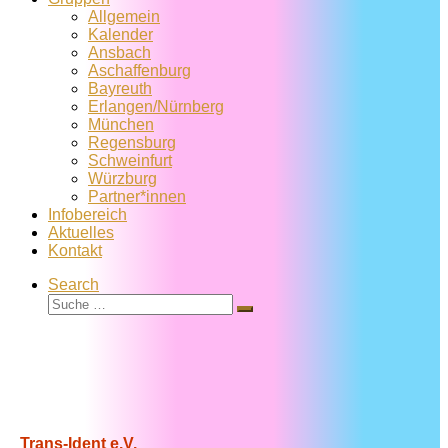
Allgemein
Kalender
Ansbach
Aschaffenburg
Bayreuth
Erlangen/Nürnberg
München
Regensburg
Schweinfurt
Würzburg
Partner*innen
Infobereich
Aktuelles
Kontakt
Search
Suche
Suche
…
Trans-Ident e.V.