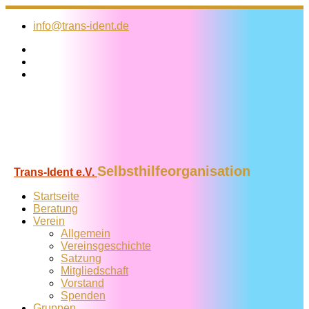
Zum
Inhalt
info@trans-ident.de
springen
Selbsthilfeorganisation
Trans-Ident e.V.
Startseite
Beratung
Verein
Allgemein
Vereins­geschichte
Satzung
Mitglied­schaft
Vorstand
Spenden
Gruppen