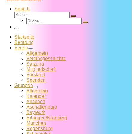
Search
Suche
Suche
Suche
…
Suche
…
Menü
Startseite
Beratung
Verein
Allgemein
Vereins­geschichte
Satzung
Mitglied­schaft
Vorstand
Spenden
Gruppen
Allgemein
Kalender
Ansbach
Aschaffenburg
Bayreuth
Erlangen/Nürnberg
München
Regensburg
Schweinfurt