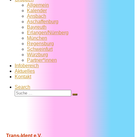
Allgemein
Kalender
Ansbach
Aschaffenburg
Bayreuth
Erlangen/Nürnberg
München
Regensburg
Schweinfurt
Würzburg
Partner*innen
Infobereich
Aktuelles
Kontakt
Search
Suche
Suche
…
Trans-Ident e.V.