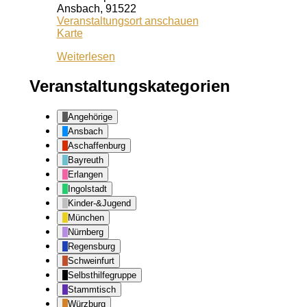
Ansbach
,
91522
Veranstaltungsort anschauen
Kiss
Karte
Ansbach
Weiterlesen
Veranstaltungskategorien
Angehörige
Ansbach
Aschaffenburg
Bayreuth
Erlangen
Ingolstadt
Kinder-&Jugend
München
Nürnberg
Regensburg
Schweinfurt
Selbsthilfegruppe
Stammtisch
Würzburg