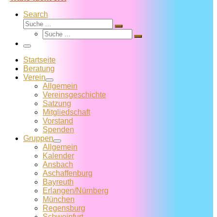
Search
Suche
Suche
Suche
…
Suche
…
Menü
Startseite
Beratung
Verein
Allgemein
Vereins­geschichte
Satzung
Mitglied­schaft
Vorstand
Spenden
Gruppen
Allgemein
Kalender
Ansbach
Aschaffenburg
Bayreuth
Erlangen/Nürnberg
München
Regensburg
Schweinfurt