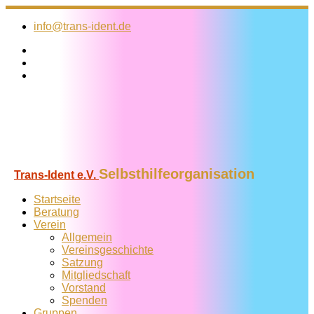
Zum
Inhalt
info@trans-ident.de
springen
Selbsthilfeorganisation
Trans-Ident e.V.
Startseite
Beratung
Verein
Allgemein
Vereins­geschichte
Satzung
Mitglied­schaft
Vorstand
Spenden
Gruppen