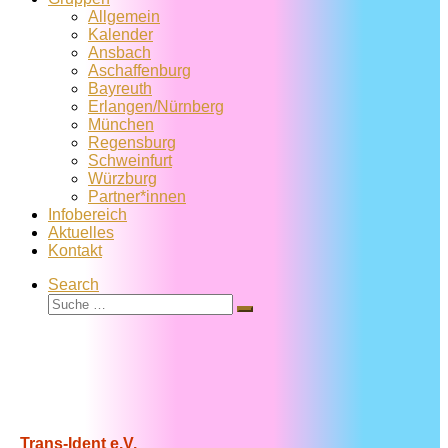
Allgemein
Kalender
Ansbach
Aschaffenburg
Bayreuth
Erlangen/Nürnberg
München
Regensburg
Schweinfurt
Würzburg
Partner*innen
Infobereich
Aktuelles
Kontakt
Search
Suche
Suche
…
Trans-Ident e.V.