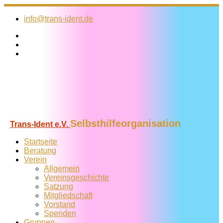
Zum
Inhalt
info@trans-ident.de
springen
Selbsthilfeorganisation
Trans-Ident e.V.
Startseite
Beratung
Verein
Allgemein
Vereins­geschichte
Satzung
Mitglied­schaft
Vorstand
Spenden
Gruppen