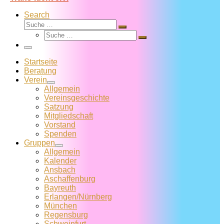
Search
Suche
Suche
Suche
…
Suche
…
Menü
Startseite
Beratung
Verein
Allgemein
Vereins­geschichte
Satzung
Mitglied­schaft
Vorstand
Spenden
Gruppen
Allgemein
Kalender
Ansbach
Aschaffenburg
Bayreuth
Erlangen/Nürnberg
München
Regensburg
Schweinfurt