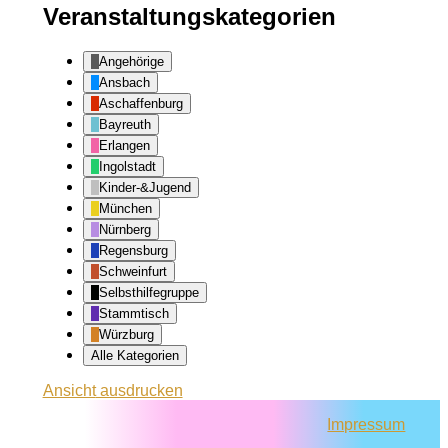
Veranstaltungskategorien
Angehörige
Ansbach
Aschaffenburg
Bayreuth
Erlangen
Ingolstadt
Kinder-&Jugend
München
Nürnberg
Regensburg
Schweinfurt
Selbsthilfegruppe
Stammtisch
Würzburg
Alle Kategorien
Ansicht
ausdrucken
Impressum