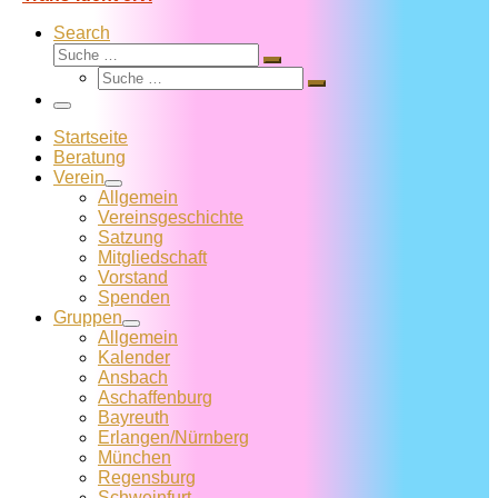
Search
Suche
Suche
Suche
…
Suche
…
Menü
Startseite
Beratung
Verein
Allgemein
Vereins­geschichte
Satzung
Mitglied­schaft
Vorstand
Spenden
Gruppen
Allgemein
Kalender
Ansbach
Aschaffenburg
Bayreuth
Erlangen/Nürnberg
München
Regensburg
Schweinfurt