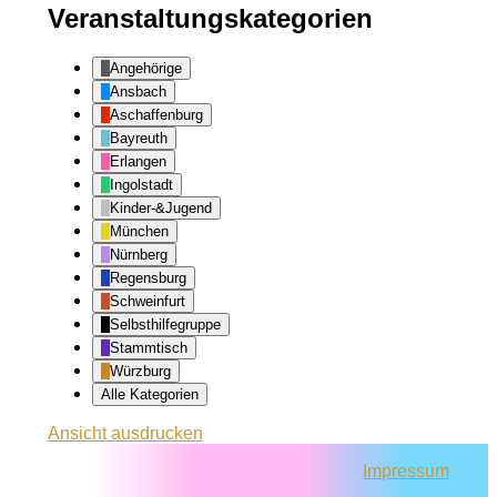
Veranstaltungskategorien
Angehörige
Ansbach
Aschaffenburg
Bayreuth
Erlangen
Ingolstadt
Kinder-&Jugend
München
Nürnberg
Regensburg
Schweinfurt
Selbsthilfegruppe
Stammtisch
Würzburg
Alle Kategorien
Ansicht
ausdrucken
Impressum