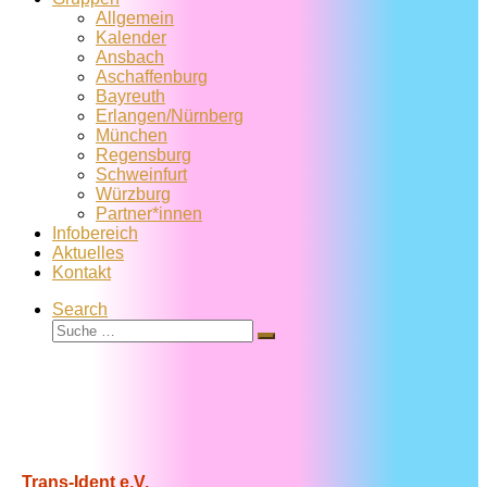
Allgemein
Kalender
Ansbach
Aschaffenburg
Bayreuth
Erlangen/Nürnberg
München
Regensburg
Schweinfurt
Würzburg
Partner*innen
Infobereich
Aktuelles
Kontakt
Search
Suche
Suche
…
Trans-Ident e.V.