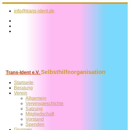
Zum
Inhalt
info@trans-ident.de
springen
Selbsthilfeorganisation
Trans-Ident e.V.
Startseite
Beratung
Verein
Allgemein
Vereins­geschichte
Satzung
Mitglied­schaft
Vorstand
Spenden
Gruppen