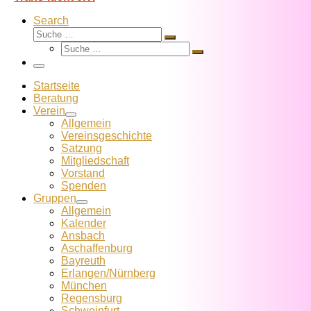
Search
Suche
Suche
Suche
…
Suche
…
Menü
Startseite
Beratung
Verein
Allgemein
Vereins­geschichte
Satzung
Mitglied­schaft
Vorstand
Spenden
Gruppen
Allgemein
Kalender
Ansbach
Aschaffenburg
Bayreuth
Erlangen/Nürnberg
München
Regensburg
Schweinfurt