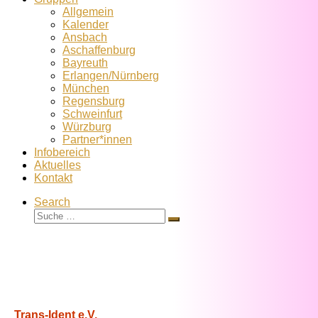
Allgemein
Kalender
Ansbach
Aschaffenburg
Bayreuth
Erlangen/Nürnberg
München
Regensburg
Schweinfurt
Würzburg
Partner*innen
Infobereich
Aktuelles
Kontakt
Search
Suche
Suche
…
Trans-Ident e.V.