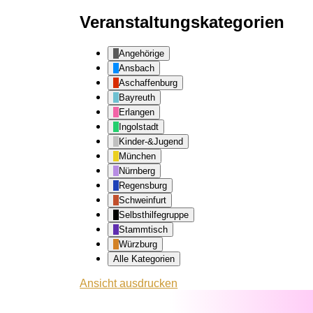
Veranstaltungskategorien
Angehörige
Ansbach
Aschaffenburg
Bayreuth
Erlangen
Ingolstadt
Kinder-&Jugend
München
Nürnberg
Regensburg
Schweinfurt
Selbsthilfegruppe
Stammtisch
Würzburg
Alle Kategorien
Ansicht
ausdrucken