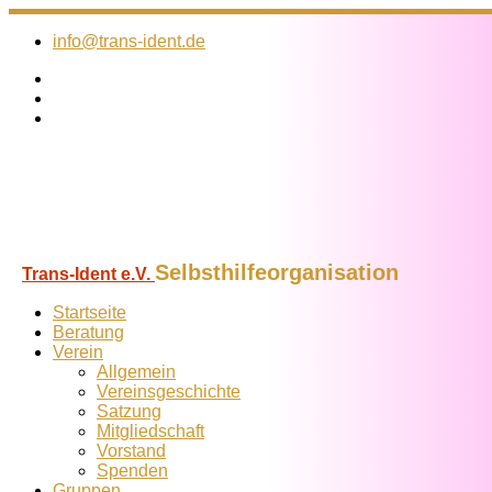
Zum
Inhalt
info@trans-ident.de
springen
Selbsthilfeorganisation
Trans-Ident e.V.
Startseite
Beratung
Verein
Allgemein
Vereins­geschichte
Satzung
Mitglied­schaft
Vorstand
Spenden
Gruppen