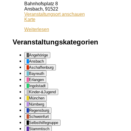
Bahnhofsplatz 8
Ansbach
,
91522
Veranstaltungsort anschauen
Kiss
Karte
Ansbach
Weiterlesen
Veranstaltungskategorien
Angehörige
Ansbach
Aschaffenburg
Bayreuth
Erlangen
Ingolstadt
Kinder-&Jugend
München
Nürnberg
Regensburg
Schweinfurt
Selbsthilfegruppe
Stammtisch