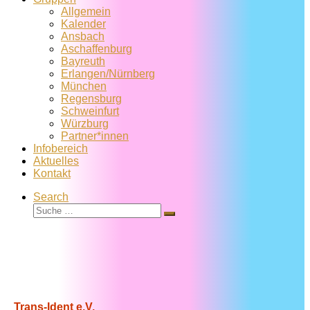
Allgemein
Kalender
Ansbach
Aschaffenburg
Bayreuth
Erlangen/Nürnberg
München
Regensburg
Schweinfurt
Würzburg
Partner*innen
Infobereich
Aktuelles
Kontakt
Search
Suche
Suche
…
Trans-Ident e.V.