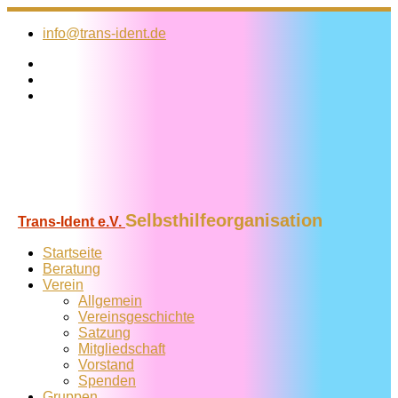
Zum
Inhalt
info@trans-ident.de
springen
Selbsthilfeorganisation
Trans-Ident e.V.
Startseite
Beratung
Verein
Allgemein
Vereins­geschichte
Satzung
Mitglied­schaft
Vorstand
Spenden
Gruppen