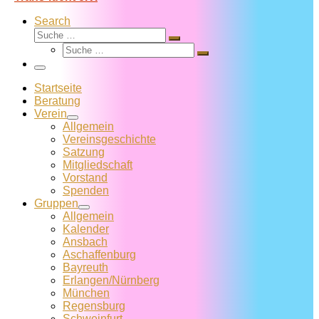
Search
Suche
Suche
Suche
…
Suche
…
Menü
Startseite
Beratung
Verein
Allgemein
Vereins­geschichte
Satzung
Mitglied­schaft
Vorstand
Spenden
Gruppen
Allgemein
Kalender
Ansbach
Aschaffenburg
Bayreuth
Erlangen/Nürnberg
München
Regensburg
Schweinfurt