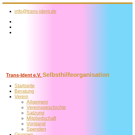
Zum
Inhalt
info@trans-ident.de
springen
Selbsthilfeorganisation
Trans-Ident e.V.
Startseite
Beratung
Verein
Allgemein
Vereins­geschichte
Satzung
Mitglied­schaft
Vorstand
Spenden
Gruppen