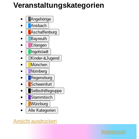
Veranstaltungskategorien
Angehörige
Ansbach
Aschaffenburg
Bayreuth
Erlangen
Ingolstadt
Kinder-&Jugend
München
Nürnberg
Regensburg
Schweinfurt
Selbsthilfegruppe
Stammtisch
Würzburg
Alle Kategorien
Ansicht
ausdrucken
Impressum