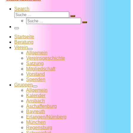
Search
Suche
Suche
Suche
…
Suche
…
Menü
Startseite
Beratung
Verein
Allgemein
Vereins­geschichte
Satzung
Mitglied­schaft
Vorstand
Spenden
Gruppen
Allgemein
Kalender
Ansbach
Aschaffenburg
Bayreuth
Erlangen/Nürnberg
München
Regensburg
Schweinfurt