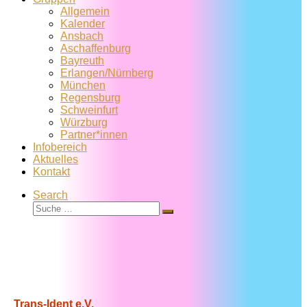
Allgemein
Kalender
Ansbach
Aschaffenburg
Bayreuth
Erlangen/Nürnberg
München
Regensburg
Schweinfurt
Würzburg
Partner*innen
Infobereich
Aktuelles
Kontakt
Search
Suche
Suche
…
Trans-Ident e.V.