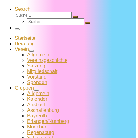
Search
Suche
Suche
Suche
…
Suche
…
Menü
Startseite
Beratung
Verein
Allgemein
Vereins­geschichte
Satzung
Mitglied­schaft
Vorstand
Spenden
Gruppen
Allgemein
Kalender
Ansbach
Aschaffenburg
Bayreuth
Erlangen/Nürnberg
München
Regensburg
Schweinfurt