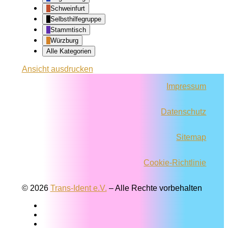
Schweinfurt
Selbsthilfegruppe
Stammtisch
Würzburg
Alle Kategorien
Ansicht
ausdrucken
Impressum
Datenschutz
Sitemap
Cookie-Richtlinie
© 2026
Trans-Ident e.V.
–
Alle Rechte vorbehalten