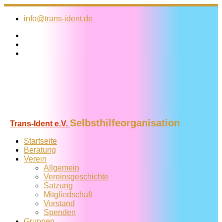
Zum
Inhalt
info@trans-ident.de
springen
Selbsthilfeorganisation
Trans-Ident e.V.
Startseite
Beratung
Verein
Allgemein
Vereins­geschichte
Satzung
Mitglied­schaft
Vorstand
Spenden
Gruppen