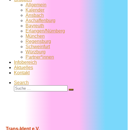
Allgemein
Kalender
Ansbach
Aschaffenburg
Bayreuth
Erlangen/Nürnberg
München
Regensburg
Schweinfurt
Würzburg
Partner*innen
Infobereich
Aktuelles
Kontakt
Search
Suche
Suche
…
Trans-Ident e.V.