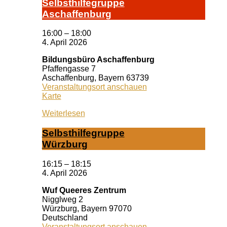
Selbst­hil­fe­grup­pe
A­schaf­fen­burg
16:00
–
18:00
4. April 2026
Bildungsbüro Aschaffenburg
Pfaffengasse 7
Aschaffenburg
,
Bayern
63739
Veranstaltungsort anschauen
Bildungsbüro
Karte
Aschaffenburg
Weiterlesen
Selbst­hil­fe­grup­pe
Würz­burg
16:15
–
18:15
4. April 2026
Wuf Queeres Zentrum
Nigglweg 2
Würzburg
,
Bayern
97070
Deutschland
Veranstaltungsort anschauen