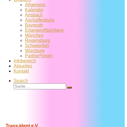
Allgemein
Kalender
Ansbach
Aschaffenburg
Bayreuth
Erlangen/Nürnberg
München
Regensburg
Schweinfurt
Würzburg
Partner*innen
Infobereich
Aktuelles
Kontakt
Search
Suche
Suche
…
Trans-Ident e.V.