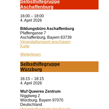
Selbst­hil­fe­grup­pe
A­schaf­fen­burg
16:00
–
18:00
4. April 2026
Bildungsbüro Aschaffenburg
Pfaffengasse 7
Aschaffenburg
,
Bayern
63739
Veranstaltungsort anschauen
Bildungsbüro
Karte
Aschaffenburg
Weiterlesen
Selbst­hil­fe­grup­pe
Würz­burg
16:15
–
18:15
4. April 2026
Wuf Queeres Zentrum
Nigglweg 2
Würzburg
,
Bayern
97070
Deutschland
Veranstaltungsort anschauen