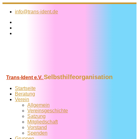
Zum
Inhalt
info@trans-ident.de
springen
Selbsthilfeorganisation
Trans-Ident e.V.
Startseite
Beratung
Verein
Allgemein
Vereins­geschichte
Satzung
Mitglied­schaft
Vorstand
Spenden
Gruppen