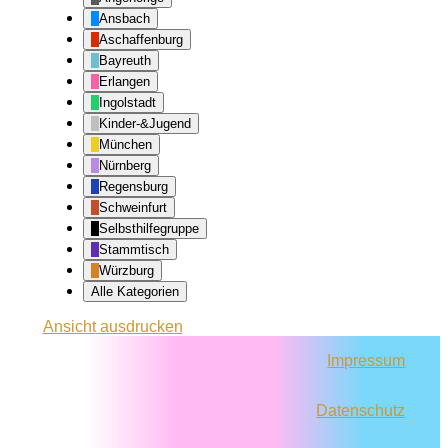
Ansbach
Aschaffenburg
Bayreuth
Erlangen
Ingolstadt
Kinder-&Jugend
München
Nürnberg
Regensburg
Schweinfurt
Selbsthilfegruppe
Stammtisch
Würzburg
Alle Kategorien
Ansicht
ausdrucken
Impressum
Datenschutz