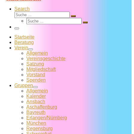
Search
Suche
Suche
Suche
…
Suche
…
Menü
Startseite
Beratung
Verein
Allgemein
Vereins­geschichte
Satzung
Mitglied­schaft
Vorstand
Spenden
Gruppen
Allgemein
Kalender
Ansbach
Aschaffenburg
Bayreuth
Erlangen/Nürnberg
München
Regensburg
Schweinfurt