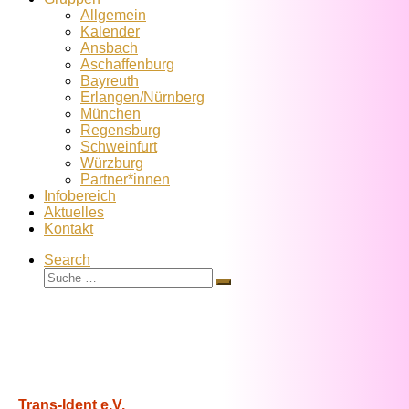
Allgemein
Kalender
Ansbach
Aschaffenburg
Bayreuth
Erlangen/Nürnberg
München
Regensburg
Schweinfurt
Würzburg
Partner*innen
Infobereich
Aktuelles
Kontakt
Search
Suche
Suche
…
Trans-Ident e.V.