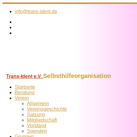
Zum
Inhalt
info@trans-ident.de
springen
Selbsthilfeorganisation
Trans-Ident e.V.
Startseite
Beratung
Verein
Allgemein
Vereins­geschichte
Satzung
Mitglied­schaft
Vorstand
Spenden
Gruppen