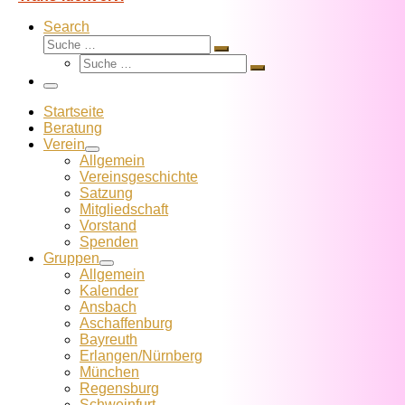
Search
Suche
Suche
Suche
…
Suche
…
Menü
Startseite
Beratung
Verein
Allgemein
Vereins­geschichte
Satzung
Mitglied­schaft
Vorstand
Spenden
Gruppen
Allgemein
Kalender
Ansbach
Aschaffenburg
Bayreuth
Erlangen/Nürnberg
München
Regensburg
Schweinfurt