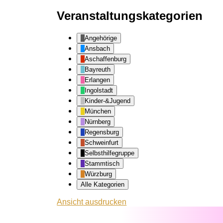
Veranstaltungskategorien
Angehörige
Ansbach
Aschaffenburg
Bayreuth
Erlangen
Ingolstadt
Kinder-&Jugend
München
Nürnberg
Regensburg
Schweinfurt
Selbsthilfegruppe
Stammtisch
Würzburg
Alle Kategorien
Ansicht
ausdrucken