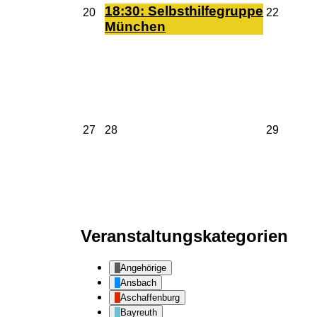
2026
18:30: Selbst­hil­fe­grup­pe
20.
22.
20
22
April
April
Mün­chen
2026
2026
27.
28.
29.
27
28
29
April
April
April
2026
2026
2026
Veranstaltungskategorien
Angehörige
Ansbach
Aschaffenburg
Bayreuth