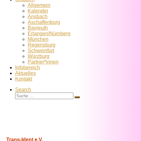
Allgemein
Kalender
Ansbach
Aschaffenburg
Bayreuth
Erlangen/Nürnberg
München
Regensburg
Schweinfurt
Würzburg
Partner*innen
Infobereich
Aktuelles
Kontakt
Search
Suche
Suche
…
Trans-Ident e.V.