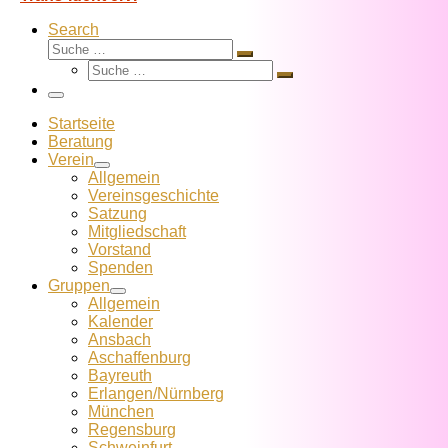
Search
Suche
Suche
Suche
…
Suche
…
Menü
Startseite
Beratung
Verein
Allgemein
Vereins­geschichte
Satzung
Mitglied­schaft
Vorstand
Spenden
Gruppen
Allgemein
Kalender
Ansbach
Aschaffenburg
Bayreuth
Erlangen/Nürnberg
München
Regensburg
Schweinfurt