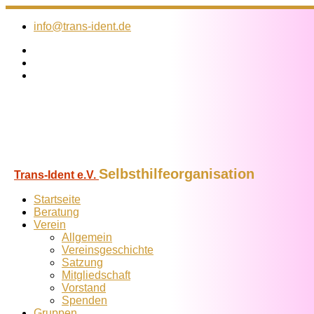
Zum
Inhalt
info@trans-ident.de
springen
Selbsthilfeorganisation
Trans-Ident e.V.
Startseite
Beratung
Verein
Allgemein
Vereins­geschichte
Satzung
Mitglied­schaft
Vorstand
Spenden
Gruppen