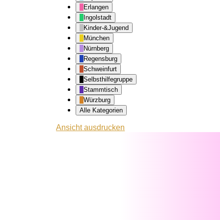
Erlangen
Ingolstadt
Kinder-&Jugend
München
Nürnberg
Regensburg
Schweinfurt
Selbsthilfegruppe
Stammtisch
Würzburg
Alle Kategorien
Ansicht
ausdrucken