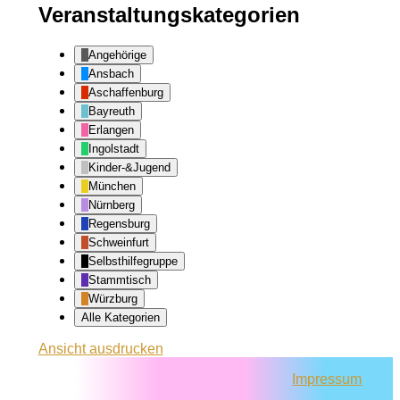
Veranstaltungskategorien
Angehörige
Ansbach
Aschaffenburg
Bayreuth
Erlangen
Ingolstadt
Kinder-&Jugend
München
Nürnberg
Regensburg
Schweinfurt
Selbsthilfegruppe
Stammtisch
Würzburg
Alle Kategorien
Ansicht
ausdrucken
Impressum