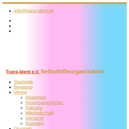
Zum
Inhalt
info@trans-ident.de
springen
Selbsthilfeorganisation
Trans-Ident e.V.
Startseite
Beratung
Verein
Allgemein
Vereins­geschichte
Satzung
Mitglied­schaft
Vorstand
Spenden
Gruppen