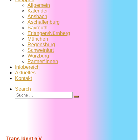
Allgemein
Kalender
Ansbach
Aschaffenburg
Bayreuth
Erlangen/Nürnberg
München
Regensburg
Schweinfurt
Würzburg
Partner*innen
Infobereich
Aktuelles
Kontakt
Search
Suche
Suche
…
Trans-Ident e.V.