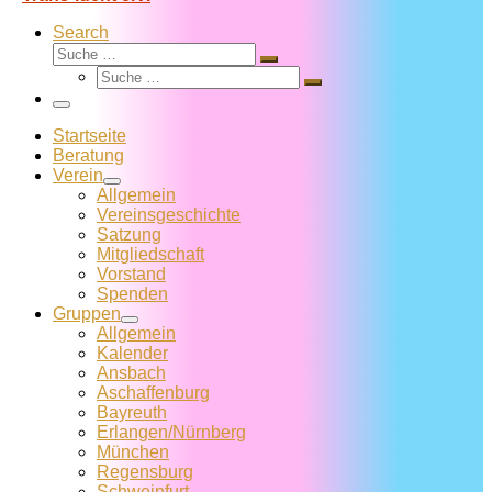
Search
Suche
Suche
Suche
…
Suche
…
Menü
Startseite
Beratung
Verein
Allgemein
Vereins­geschichte
Satzung
Mitglied­schaft
Vorstand
Spenden
Gruppen
Allgemein
Kalender
Ansbach
Aschaffenburg
Bayreuth
Erlangen/Nürnberg
München
Regensburg
Schweinfurt