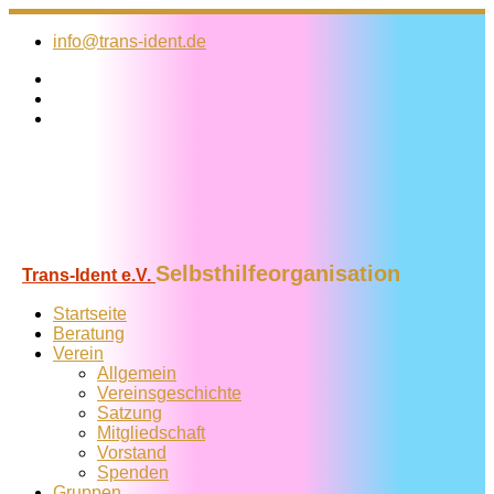
Zum
Inhalt
info@trans-ident.de
springen
Selbsthilfeorganisation
Trans-Ident e.V.
Startseite
Beratung
Verein
Allgemein
Vereins­geschichte
Satzung
Mitglied­schaft
Vorstand
Spenden
Gruppen