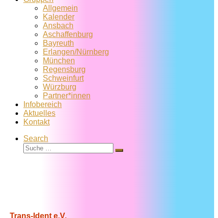
Allgemein
Kalender
Ansbach
Aschaffenburg
Bayreuth
Erlangen/Nürnberg
München
Regensburg
Schweinfurt
Würzburg
Partner*innen
Infobereich
Aktuelles
Kontakt
Search
Suche
Suche
…
Trans-Ident e.V.