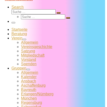
Search
Suche
Suche
Suche
…
Suche
…
Menü
Startseite
Beratung
Verein
Allgemein
Vereins­geschichte
Satzung
Mitglied­schaft
Vorstand
Spenden
Gruppen
Allgemein
Kalender
Ansbach
Aschaffenburg
Bayreuth
Erlangen/Nürnberg
München
Regensburg
Schweinfurt