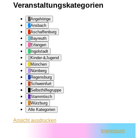
Veranstaltungskategorien
Angehörige
Ansbach
Aschaffenburg
Bayreuth
Erlangen
Ingolstadt
Kinder-&Jugend
München
Nürnberg
Regensburg
Schweinfurt
Selbsthilfegruppe
Stammtisch
Würzburg
Alle Kategorien
Ansicht
ausdrucken
Impressum