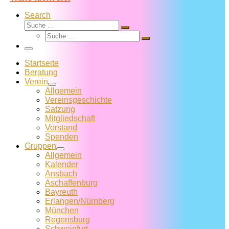
Search
Suche
Suche
Suche
…
Suche
…
Menü
Startseite
Beratung
Verein
Allgemein
Vereins­geschichte
Satzung
Mitglied­schaft
Vorstand
Spenden
Gruppen
Allgemein
Kalender
Ansbach
Aschaffenburg
Bayreuth
Erlangen/Nürnberg
München
Regensburg
Schweinfurt