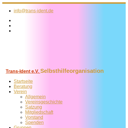
Zum
Inhalt
info@trans-ident.de
springen
Selbsthilfeorganisation
Trans-Ident e.V.
Startseite
Beratung
Verein
Allgemein
Vereins­geschichte
Satzung
Mitglied­schaft
Vorstand
Spenden
Gruppen