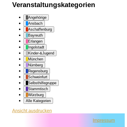
Veranstaltungskategorien
Angehörige
Ansbach
Aschaffenburg
Bayreuth
Erlangen
Ingolstadt
Kinder-&Jugend
München
Nürnberg
Regensburg
Schweinfurt
Selbsthilfegruppe
Stammtisch
Würzburg
Alle Kategorien
Ansicht
ausdrucken
Impressum