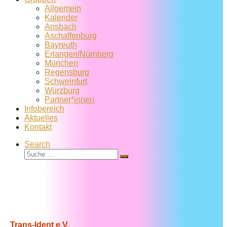
Allgemein
Kalender
Ansbach
Aschaffenburg
Bayreuth
Erlangen/Nürnberg
München
Regensburg
Schweinfurt
Würzburg
Partner*innen
Infobereich
Aktuelles
Kontakt
Search
Suche
Suche
…
Trans-Ident e.V.