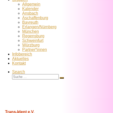
Allgemein
Kalender
Ansbach
Aschaffenburg
Bayreuth
Erlangen/Nürnberg
München
Regensburg
Schweinfurt
Würzburg
Partner*innen
Infobereich
Aktuelles
Kontakt
Search
Suche
Suche
…
Trans-Ident e.V.