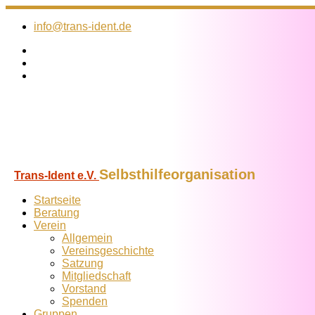
Zum
Inhalt
info@trans-ident.de
springen
Selbsthilfeorganisation
Trans-Ident e.V.
Startseite
Beratung
Verein
Allgemein
Vereins­geschichte
Satzung
Mitglied­schaft
Vorstand
Spenden
Gruppen