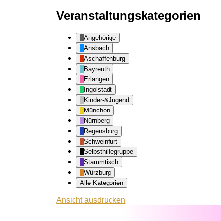
Veranstaltungskategorien
Angehörige
Ansbach
Aschaffenburg
Bayreuth
Erlangen
Ingolstadt
Kinder-&Jugend
München
Nürnberg
Regensburg
Schweinfurt
Selbsthilfegruppe
Stammtisch
Würzburg
Alle Kategorien
Ansicht
ausdrucken