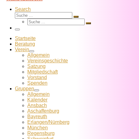
Search
Suche
Suche
Suche
…
Suche
…
Menü
Startseite
Beratung
Verein
Allgemein
Vereins­geschichte
Satzung
Mitglied­schaft
Vorstand
Spenden
Gruppen
Allgemein
Kalender
Ansbach
Aschaffenburg
Bayreuth
Erlangen/Nürnberg
München
Regensburg
Schweinfurt