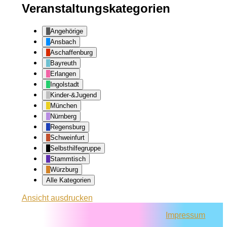
Veranstaltungskategorien
Angehörige
Ansbach
Aschaffenburg
Bayreuth
Erlangen
Ingolstadt
Kinder-&Jugend
München
Nürnberg
Regensburg
Schweinfurt
Selbsthilfegruppe
Stammtisch
Würzburg
Alle Kategorien
Ansicht
ausdrucken
Impressum