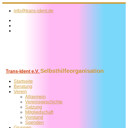
Zum
Inhalt
info@trans-ident.de
springen
Selbsthilfeorganisation
Trans-Ident e.V.
Startseite
Beratung
Verein
Allgemein
Vereins­geschichte
Satzung
Mitglied­schaft
Vorstand
Spenden
Gruppen