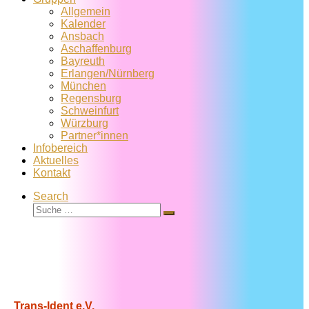
Allgemein
Kalender
Ansbach
Aschaffenburg
Bayreuth
Erlangen/Nürnberg
München
Regensburg
Schweinfurt
Würzburg
Partner*innen
Infobereich
Aktuelles
Kontakt
Search
Suche
Suche
…
Trans-Ident e.V.