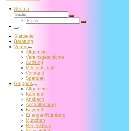
Search
Suche
Suche
Suche
…
Suche
…
Menü
Startseite
Beratung
Verein
Allgemein
Vereins­geschichte
Satzung
Mitglied­schaft
Vorstand
Spenden
Gruppen
Allgemein
Kalender
Ansbach
Aschaffenburg
Bayreuth
Erlangen/Nürnberg
München
Regensburg
Schweinfurt