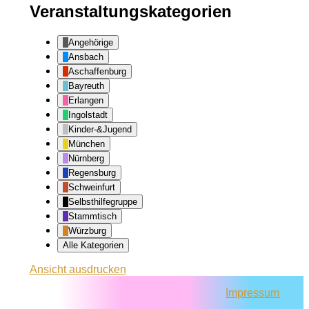
Veranstaltungskategorien
Angehörige
Ansbach
Aschaffenburg
Bayreuth
Erlangen
Ingolstadt
Kinder-&Jugend
München
Nürnberg
Regensburg
Schweinfurt
Selbsthilfegruppe
Stammtisch
Würzburg
Alle Kategorien
Ansicht
ausdrucken
Impressum