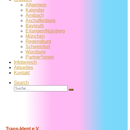
Allgemein
Kalender
Ansbach
Aschaffenburg
Bayreuth
Erlangen/Nürnberg
München
Regensburg
Schweinfurt
Würzburg
Partner*innen
Infobereich
Aktuelles
Kontakt
Search
Suche
Suche
…
Trans-Ident e.V.