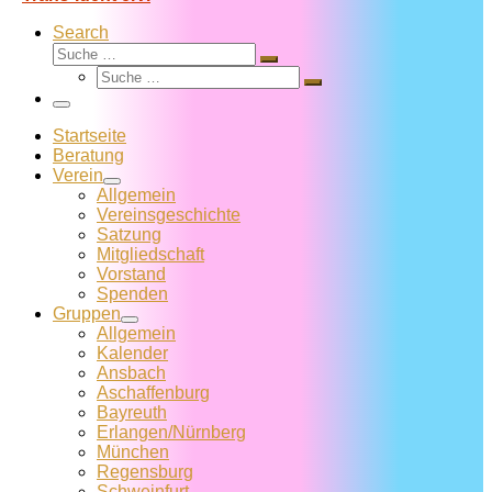
Search
Suche
Suche
Suche
…
Suche
…
Menü
Startseite
Beratung
Verein
Allgemein
Vereins­geschichte
Satzung
Mitglied­schaft
Vorstand
Spenden
Gruppen
Allgemein
Kalender
Ansbach
Aschaffenburg
Bayreuth
Erlangen/Nürnberg
München
Regensburg
Schweinfurt