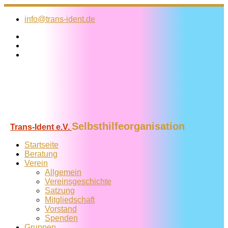
Zum
Inhalt
info@trans-ident.de
springen
Selbsthilfeorganisation
Trans-Ident e.V.
Startseite
Beratung
Verein
Allgemein
Vereins­geschichte
Satzung
Mitglied­schaft
Vorstand
Spenden
Gruppen